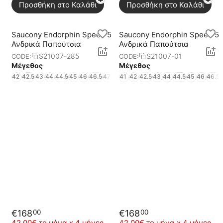
Προσθήκη στο Καλάθι
Προσθήκη στο Καλάθι
Saucony Endorphin Speed 5
Saucony Endorphin Speed 5
Ανδρικά Παπούτσια
Ανδρικά Παπούτσια
S21007-285
S21007-01
CODE:
CODE:
Μέγεθος
Μέγεθος
42
42.5
43
44
44.5
45
46
46.5
47
48
41
49
42
42.5
43
44
44.5
45
46
46.5
€
168
€
168
00
00
42.00€ το μήνα x 4 μήνες
42.00€ το μήνα x 4 μήνες