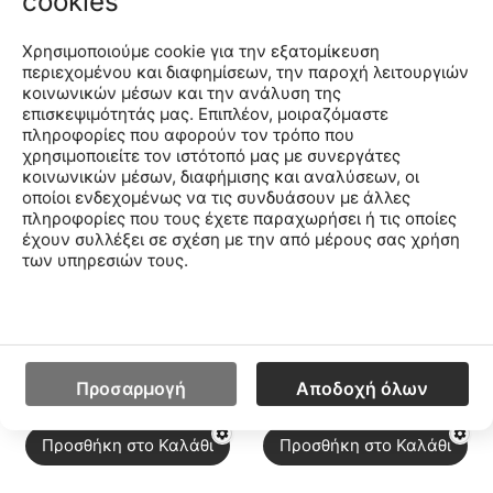
cookies
Γυναικεία Παπούτσια
Γυναικεία Παπούτσια
S11007-144
S11007-140
CODE:
CODE:
Χρησιμοποιούμε cookie για την εξατομίκευση
Μέγεθος
Μέγεθος
περιεχομένου και διαφημίσεων, την παροχή λειτουργιών
κοινωνικών μέσων και την ανάλυση της
37.5
38
38.5
39
40
40.5
41
42
37
37.5
38
38.5
39
40
40.5
41
42
επισκεψιμότητάς μας. Επιπλέον, μοιραζόμαστε
πληροφορίες που αφορούν τον τρόπο που
χρησιμοποιείτε τον ιστότοπό μας με συνεργάτες
κοινωνικών μέσων, διαφήμισης και αναλύσεων, οι
οποίοι ενδεχομένως να τις συνδυάσουν με άλλες
πληροφορίες που τους έχετε παραχωρήσει ή τις οποίες
έχουν συλλέξει σε σχέση με την από μέρους σας χρήση
των υπηρεσιών τους.
Χαμηλότερη Τιμή 30
Χαμηλότερη Τιμή 30
Ημερών:
210.00€
Ημερών:
210.00€
Προσαρμογή
Αποδοχή όλων
€
168
€
168
00
00
42.00€ το μήνα x 4 μήνες
42.00€ το μήνα x 4 μήνες
Προσθήκη στο Καλάθι
Προσθήκη στο Καλάθι