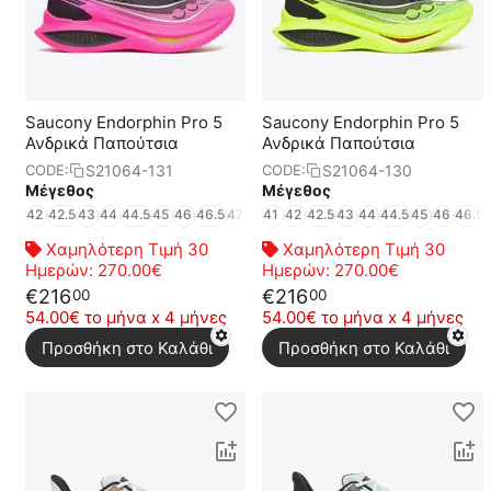
Saucony Endorphin Pro 5
Saucony Endorphin Pro 5
Ανδρικά Παπούτσια
Ανδρικά Παπούτσια
S21064-131
S21064-130
CODE:
CODE:
Μέγεθος
Μέγεθος
42
42.5
43
44
44.5
45
46
46.5
47
48
41
49
42
50
42.5
43
44
44.5
45
46
46.5
Χαμηλότερη Τιμή 30
Χαμηλότερη Τιμή 30
Ημερών:
270.00€
Ημερών:
270.00€
€
216
€
216
00
00
54.00€ το μήνα x 4 μήνες
54.00€ το μήνα x 4 μήνες
Προσθήκη στο Καλάθι
Προσθήκη στο Καλάθι