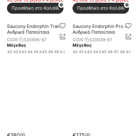
Προσθήκη στο Καλάθι
Προσθήκη στο Καλάθι
Saucony Endorphin Trainer
Saucony Endorphin Pro 4
Ανδρικά Παπούτσια
Ανδρικά Παπούτσια
S20996-97
S20939-97
CODE:
CODE:
Μέγεθος
Μέγεθος
42
42.5
43
44
44.5
45
46
46.5
47
48
42
49
42.5
43
44.5
45
46
47
48
49
5
€
180
€
175
00
00