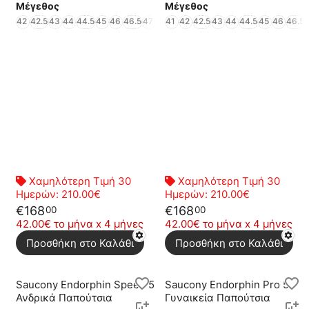
Μέγεθος
Μέγεθος
42
42.5
43
44
44.5
45
46
46.5
47
48
41
49
42
42.5
43
44
44.5
45
46
46.5
Χαμηλότερη Τιμή 30
Χαμηλότερη Τιμή 30
Ημερών:
210.00€
Ημερών:
210.00€
€
168
€
168
00
00
42.00€ το μήνα x 4 μήνες
42.00€ το μήνα x 4 μήνες
Προσθήκη στο Καλάθι
Προσθήκη στο Καλάθι
Saucony Endorphin Speed 5
Saucony Endorphin Pro 5
Ανδρικά Παπούτσια
Γυναικεία Παπούτσια