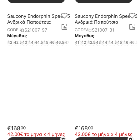
Saucony Endorphin Speed 5
Saucony Endorphin Speed 5
Ανδρικά Παπούτσια
Ανδρικά Παπούτσια
S21007-97
S21007-31
CODE:
CODE:
Μέγεθος
Μέγεθος
42
42.5
43
44
44.5
45
46
46.5
47
48
41
49
42
42.5
43
44
44.5
45
46
46.5
€
168
€
168
00
00
42.00€ το μήνα x 4 μήνες
42.00€ το μήνα x 4 μήνες