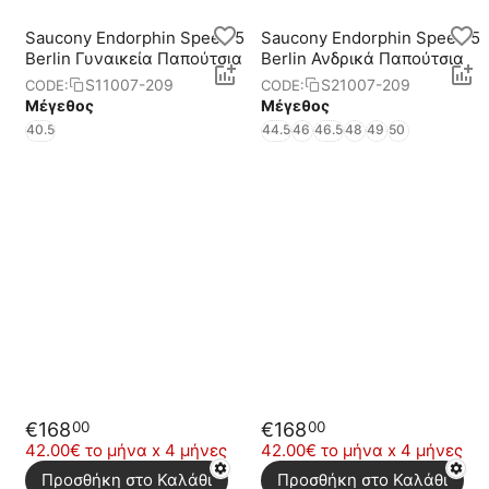
Saucony Endorphin Speed 5
Saucony Endorphin Speed 5
Berlin Γυναικεία Παπούτσια
Berlin Ανδρικά Παπούτσια
S11007-209
S21007-209
CODE:
CODE:
Μέγεθος
Μέγεθος
40.5
44.5
46
46.5
48
49
50
€
168
€
168
00
00
42.00€ το μήνα x 4 μήνες
42.00€ το μήνα x 4 μήνες
Προσθήκη στο Καλάθι
Προσθήκη στο Καλάθι