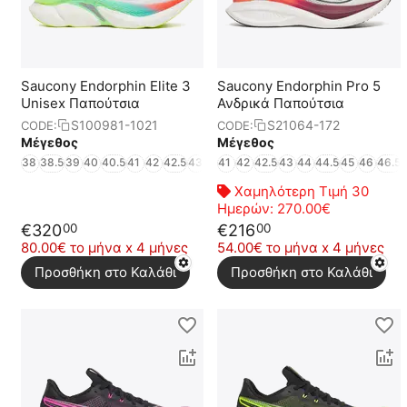
Saucony Endorphin Elite 3
Saucony Endorphin Pro 5
Unisex Παπούτσια
Ανδρικά Παπούτσια
S100981-1021
S21064-172
CODE:
CODE:
Μέγεθος
Μέγεθος
38
38.5
39
40
40.5
41
42
42.5
43
44.5
41
45
42
46
42.5
46.5
43
47
44
48
44.5
49
45
46
46.5
Χαμηλότερη Τιμή 30
Ημερών:
270.00€
€
320
€
216
00
00
80.00€ το μήνα x 4 μήνες
54.00€ το μήνα x 4 μήνες
Προσθήκη στο Καλάθι
Προσθήκη στο Καλάθι