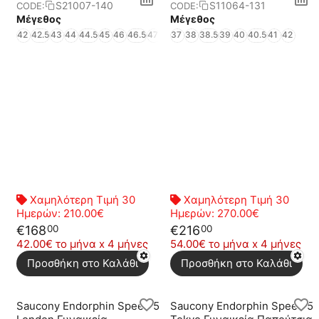
S21007-140
S11064-131
CODE:
CODE:
Μέγεθος
Μέγεθος
42
42.5
43
44
44.5
45
46
46.5
47
48
37
49
38
38.5
39
40
40.5
41
42
Χαμηλότερη Τιμή 30
Χαμηλότερη Τιμή 30
Ημερών:
210.00€
Ημερών:
270.00€
€
168
€
216
00
00
42.00€ το μήνα x 4 μήνες
54.00€ το μήνα x 4 μήνες
Προσθήκη στο Καλάθι
Προσθήκη στο Καλάθι
Saucony Endorphin Speed 5
Saucony Endorphin Speed 5