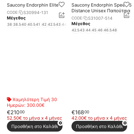
Saucony Endorphin Elite 2
Saucony Endorphin Speed 5
Distance Unisex Παπούτσια
S30994-131
CODE:
Μέγεθος
S31007-514
CODE:
Μέγεθος
38
38.5
40
40.5
41
42
42.5
43
44
44.5
45
46
46.5
47
48
42.5
43
44
45
46
46.5
48
Χαμηλότερη Τιμή 30
Ημερών:
300.00€
€
210
€
168
00
00
52.50€ το μήνα x 4 μήνες
42.00€ το μήνα x 4 μήνες
Προσθήκη στο Καλάθι
Προσθήκη στο Καλάθι