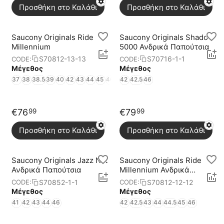
Προσθήκη στο Καλάθι
Προσθήκη στο Καλάθι
Saucony Originals Ride
Saucony Originals Shadow
Millennium
5000 Ανδρικά Παπούτσια
S70812-13-13
S70716-1-1
CODE:
CODE:
Μέγεθος
Μέγεθος
37
38
38.5
39
40
42
43
44
45
46
42
42.5
46
€
76
€
79
99
99
Προσθήκη στο Καλάθι
Προσθήκη στο Καλάθι
Saucony Originals Jazz Nxt
Saucony Originals Ride
Ανδρικά Παπούτσια
Millennium Ανδρικά
Παπούτσια
S70852-1-1
S70812-12-12
CODE:
CODE:
Μέγεθος
Μέγεθος
41
42
43
44
46
42
42.5
43
44
44.5
45
46