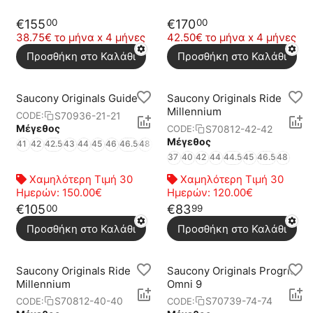
€
155
€
170
00
00
38.75€ το μήνα x 4 μήνες
42.50€ το μήνα x 4 μήνες
Προσθήκη στο Καλάθι
Προσθήκη στο Καλάθι
Saucony Originals Guide 7
Saucony Originals Ride
Millennium
S70936-21-21
CODE:
Μέγεθος
S70812-42-42
CODE:
Μέγεθος
41
42
42.5
43
44
45
46
46.5
48
37
40
42
44
44.5
45
46.5
48
Χαμηλότερη Τιμή 30
Χαμηλότερη Τιμή 30
Ημερών:
150.00€
Ημερών:
120.00€
€
105
€
83
00
99
Προσθήκη στο Καλάθι
Προσθήκη στο Καλάθι
Saucony Originals Ride
Saucony Originals Progrid
Millennium
Omni 9
S70812-40-40
S70739-74-74
CODE:
CODE: