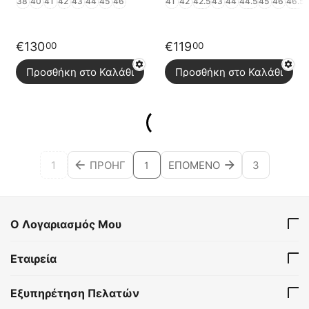
38
40
41
42
43
44
45
46
41
42
42.5
43
44
44.5
45
46
46.5
€
130
€
119
00
00
Προσθήκη στο Καλάθι
Προσθήκη στο Καλάθι
1
ΠΡΟΗΓ
ΕΠΌΜΕΝΟ
3
1
Ο Λογαριασμός Μου
Εταιρεία
Εξυπηρέτηση Πελατών