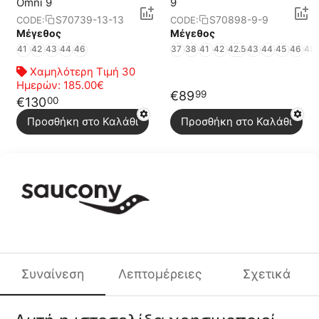
Omni 9
9
S70739-13-13
S70898-9-9
CODE:
CODE:
Μέγεθος
Μέγεθος
41
42
43
44
46
37
38
41
42
42.5
43
44
45
46
48
Χαμηλότερη Τιμή 30
Ημερών:
185.00€
€
89
99
€
130
00
Προσθήκη στο Καλάθι
Προσθήκη στο Καλάθι
Saucony Originals Ride
Saucony Originals Trainer
Millennium
80
S70890-1-1
S70884-2-2
CODE:
CODE:
Μέγεθος
Μέγεθος
41
42
42.5
43
44
44.5
45
46
48
41
42
43
44
€
97
€
54
99
99
Συναίνεση
Λεπτομέρειες
Σχετικά
Προσθήκη στο Καλάθι
Προσθήκη στο Καλάθι