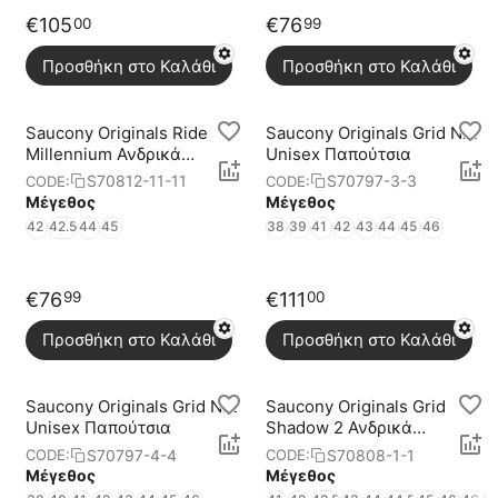
€
105
€
76
00
99
Προσθήκη στο Καλάθι
Προσθήκη στο Καλάθι
Saucony Originals Ride
Saucony Originals Grid Nxt
Millennium Ανδρικά
Unisex Παπούτσια
Παπούτσια
S70812-11-11
S70797-3-3
CODE:
CODE:
Μέγεθος
Μέγεθος
42
42.5
44
45
38
39
41
42
43
44
45
46
€
76
€
111
99
00
Προσθήκη στο Καλάθι
Προσθήκη στο Καλάθι
Saucony Originals Grid Nxt
Saucony Originals Grid
Unisex Παπούτσια
Shadow 2 Ανδρικά
Παπούτσια
S70797-4-4
S70808-1-1
CODE:
CODE:
Μέγεθος
Μέγεθος