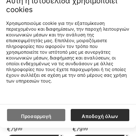
Αυτή η ιστοσελίδα χρησιμοποιεί
cookies
Saucony Originals Ride
Saucony Originals Ride
Millennium
Millennium
S70856-6-6
S70856-4-4
CODE:
CODE:
Χρησιμοποιούμε cookie για την εξατομίκευση
Μέγεθος
Μέγεθος
περιεχομένου και διαφημίσεων, την παροχή λειτουργιών
κοινωνικών μέσων και την ανάλυση της
38
42.5
43
44
45
46
41
42
42.5
43
44
44.5
45
46
επισκεψιμότητάς μας. Επιπλέον, μοιραζόμαστε
πληροφορίες που αφορούν τον τρόπο που
χρησιμοποιείτε τον ιστότοπό μας με συνεργάτες
€
83
€
83
99
99
κοινωνικών μέσων, διαφήμισης και αναλύσεων, οι
οποίοι ενδεχομένως να τις συνδυάσουν με άλλες
Προσθήκη στο Καλάθι
Προσθήκη στο Καλάθι
πληροφορίες που τους έχετε παραχωρήσει ή τις οποίες
έχουν συλλέξει σε σχέση με την από μέρους σας χρήση
των υπηρεσιών τους.
Saucony Originals Ride
Saucony Originals Ride
Millennium
Millennium
S70812-18-18
S70812-16-16
CODE:
CODE:
Μέγεθος
Μέγεθος
37
38
39
40
41
42
42.5
43
44
44.5
45
42
46
42.5
48
43
44
44.5
45
46
Προσαρμογή
Αποδοχή όλων
€
79
€
79
99
99