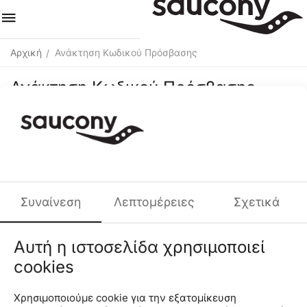
Αρχική
Ανάκτηση Κωδικού Πρόσβασης
/
Ανάκτηση Κωδικού Πρόσβασης
E-mail
Συναίνεση
Λεπτομέρειες
Σχετικά
Μηδενισμός Κωδικού
Αυτή η ιστοσελίδα χρησιμοποιεί
Επαναφορά κωδικού πρόσβασης
cookies
Αν ξεχάσατε τον κωδικό σας, εισάγετε το email σας στο
Χρησιμοποιούμε cookie για την εξατομίκευση
πεδίο και πατήστε
Μηδενισμός Κωδικού
.