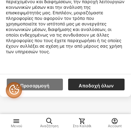
περιεχομένου και διαφημίσεων, την παροχή λειτουργιών
Θα λάβετε ένα νέο Κωδικό και ένα σύνδεσμο για να
κοινωνικών μέσων και την ανάλυση της
συνδεθείτε. Αργότερα θα μπορεσετε να αλλάξετε τον
επισκεψιμότητάς μας. Επιπλέον, μοιραζόμαστε
κωδικό σας σε ότι εσείς επιθυμείτε.
πληροφορίες που αφορούν τον τρόπο που
χρησιμοποιείτε τον ιστότοπό μας με συνεργάτες
κοινωνικών μέσων, διαφήμισης και αναλύσεων, οι
οποίοι ενδεχομένως να τις συνδυάσουν με άλλες
πληροφορίες που τους έχετε παραχωρήσει ή τις οποίες
Ο Λογαριασμός Μου
έχουν συλλέξει σε σχέση με την από μέρους σας χρήση
των υπηρεσιών τους.
Εταιρεία
Εξυπηρέτηση Πελατών
Προσαρμογή
Αποδοχή όλων
Πληροφορίες E-Shop
Μενού
Αναζήτηση
Στο Καλάθι
Account