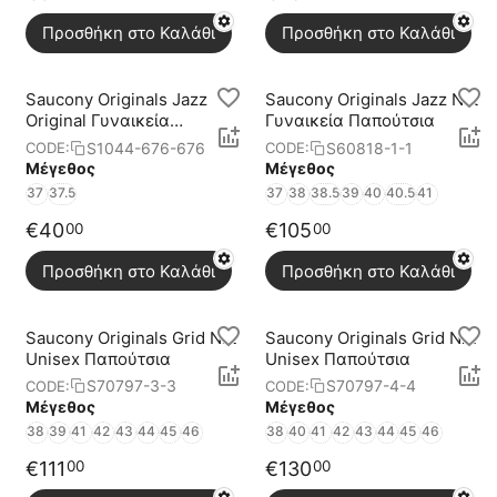
Προσθήκη στο Καλάθι
Προσθήκη στο Καλάθι
Saucony Originals Jazz
Saucony Originals Jazz Nxt
Original Γυναικεία
Γυναικεία Παπούτσια
Παπούτσια
S1044-676-676
S60818-1-1
CODE:
CODE:
Μέγεθος
Μέγεθος
37
37.5
37
38
38.5
39
40
40.5
41
€
40
€
105
00
00
Προσθήκη στο Καλάθι
Προσθήκη στο Καλάθι
Saucony Originals Grid Nxt
Saucony Originals Grid Nxt
Unisex Παπούτσια
Unisex Παπούτσια
S70797-3-3
S70797-4-4
CODE:
CODE:
Μέγεθος
Μέγεθος
38
39
41
42
43
44
45
46
38
40
41
42
43
44
45
46
€
111
€
130
00
00