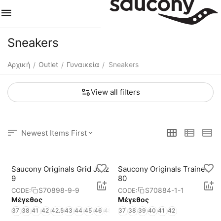
Sneakers
Αρχική
Outlet
Γυναικεία
Sneakers
/
/
/
View all filters
Newest Items First
Saucony Originals Grid Jazz
Saucony Originals Trainer
9
80
S70898-9-9
S70884-1-1
CODE:
CODE:
Μέγεθος
Μέγεθος
37
38
41
42
42.5
43
44
45
46
48
37
38
39
40
41
42