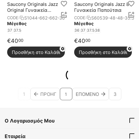
Saucony Originals Jazz
Saucony Originals Jazz 81
Original Γυναικεία
Γυναικεία Παπούτσια
Παπούτσια
S1044-662-662-36
S60539-48-48-35.5
CODE:
CODE:
Μέγεθος
Μέγεθος
37
37.5
36
37
37.5
38
€
40
€
40
00
00
Προσθήκη στο Καλάθι
Προσθήκη στο Καλάθι
1
ΠΡΟΗΓ
ΕΠΌΜΕΝΟ
3
1
Ο Λογαριασμός Μου
Εταιρεία