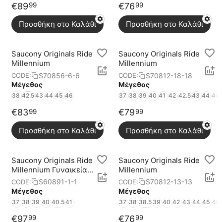
€
89
€
76
99
99
Προσθήκη στο Καλάθι
Προσθήκη στο Καλάθι
Saucony Originals Ride
Saucony Originals Ride
Millennium
Millennium
S70856-6-6
S70812-18-18
CODE:
CODE:
Μέγεθος
Μέγεθος
38
42.5
43
44
45
46
37
38
39
40
41
42
42.5
43
44
44.
€
83
€
79
99
99
Προσθήκη στο Καλάθι
Προσθήκη στο Καλάθι
Saucony Originals Ride
Saucony Originals Ride
Millennium Γυναικεία
Millennium
Παπούτσια
S60891-1-1
S70812-13-13
CODE:
CODE:
Μέγεθος
Μέγεθος
37
38
39
40
40.5
41
37
38
38.5
39
40
42
43
44
45
46
€
97
€
76
99
99