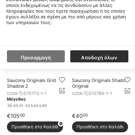
οποίοι ενδεχομένως να τις συνδυάσουν με άλλες
πληροφορίες που τους έχετε παραχωρήσει ή τις οποίες
Saucony Originals Jazz
Saucony Originals Grid
έχουν συλλέξει σε σχέση με την από μέρους σας χρήση
Original Γυναικεία
Shadow 2
των υπηρεσιών τους.
Παπούτσια
S1044-682-682
S70773-3-3
CODE:
CODE:
Μέγεθος
Μέγεθος
36
37
37.5
38
38.5
39
40
41
42
41
42.5
45
46
€
40
€
105
00
00
Προσαρμογή
Αποδοχή όλων
Προσθήκη στο Καλάθι
Προσθήκη στο Καλάθι
Saucony Originals Grid
Saucony Originals Shadow
Shadow 2
Original
S70773-1-1
S70780-1-1
CODE:
CODE:
Μέγεθος
38
40
41
42.5
44.5
46
€
105
€
40
00
00
Προσθήκη στο Καλάθι
Προσθήκη στο Καλάθι