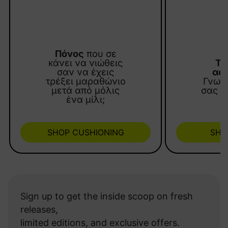
Πόνος
που σε
κάνει να νιώθεις
Τρ
σαν να έχεις
ασ
τρέξει μαραθώνιο
Γνωρί
μετά από μόλις
σας υ
ένα μίλι;
SHOP CUSHIONING
SHO
Sign up to get the inside scoop on fresh
releases,
limited editions, and exclusive offers.