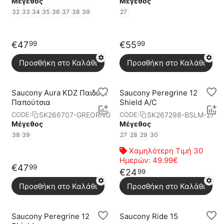
Μέγεθος
Μέγεθος
32
33
34
35
36
37
38
39
27
€
47
€
55
99
99
Προσθήκη στο Καλάθι
Προσθήκη στο Καλάθι
Saucony Aura KDZ Παιδικά
Saucony Peregrine 12
Παπούτσια
Shield A/C
SK266707-GREORNG
SK267298-BSLM-27
CODE:
CODE:
Μέγεθος
Μέγεθος
38
39
27
28
29
30
Χαμηλότερη Τιμή 30
Ημερών:
49.99€
€
47
99
€
24
99
Προσθήκη στο Καλάθι
Προσθήκη στο Καλάθι
Saucony Peregrine 12
Saucony Ride 15