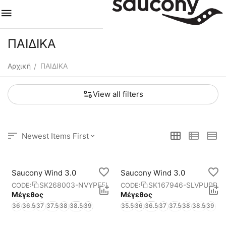
ΠΑΙΔΙΚΑ
Αρχική
ΠΑΙΔΙΚΑ
/
View all filters
Newest Items First
Saucony Wind 3.0
Saucony Wind 3.0
SK268003-NVYPEEL
SK167946-SLVPURP
CODE:
CODE:
Μέγεθος
Μέγεθος
36
36.5
37
37.5
38
38.5
39
35.5
36
36.5
37
37.5
38
38.5
39