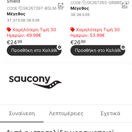
Shield
SK267265-GRBRD-32
CODE:
Μέγεθος
SK267297-BSLM-35
CODE:
Μέγεθος
38
38.5
39
37
37.5
38
38.5
39
Χαμηλότερη Τιμή 30
Χαμηλότερη Τιμή 30
Ημερών:
49.99€
Ημερών:
53.99€
€
24
€
26
99
99
Προσθήκη στο Καλάθι
Προσθήκη στο Καλάθι
Saucony Ride 15
Saucony Kinvara 14
SK167266-MVIND-32
SK166821-LTBLUE
CODE:
CODE:
Μέγεθος
Μέγεθος
38.5
37
37.5
38
38.5
39
Χαμηλότερη Τιμή 30
Χαμηλότερη Τιμή 30
Ημερών:
53.99€
Ημερών:
38.99€
Συναίνεση
Λεπτομέρειες
Σχετικά
€
26
€
19
99
99
Προσθήκη στο Καλάθι
Προσθήκη στο Καλάθι