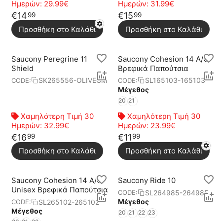
Ημερών:
29.99€
Ημερών:
31.99€
€
14
€
15
99
99
Προσθήκη στο Καλάθι
Προσθήκη στο Καλάθι
Saucony Peregrine 11
Saucony Cohesion 14 A/C
Shield
Βρεφικά Παπούτσια
SK265556-OLIVECM
SL165103-165103
CODE:
CODE:
Μέγεθος
20
21
Χαμηλότερη Τιμή 30
Χαμηλότερη Τιμή 30
Ημερών:
32.99€
Ημερών:
23.99€
€
16
€
11
99
99
Προσθήκη στο Καλάθι
Προσθήκη στο Καλάθι
Saucony Cohesion 14 A/C
Saucony Ride 10
Unisex Βρεφικά Παπούτσια
SL264985-264985
CODE:
Μέγεθος
SL265102-265102
CODE:
Μέγεθος
20
21
22
23