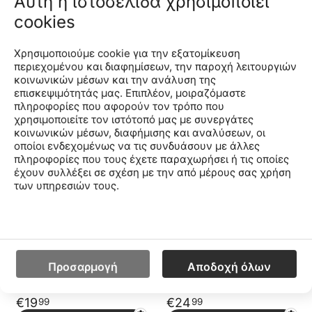
Αυτή η ιστοσελίδα χρησιμοποιεί
cookies
Saucony Kinvara 14
Saucony Peregrine 12
Shield
SK267104-NVYGRN
CODE:
Μέγεθος
SK266065-NVYORA
CODE:
Χρησιμοποιούμε cookie για την εξατομίκευση
Μέγεθος
περιεχομένου και διαφημίσεων, την παροχή λειτουργιών
38.5
39
κοινωνικών μέσων και την ανάλυση της
38
38.5
39
επισκεψιμότητάς μας. Επιπλέον, μοιραζόμαστε
Χαμηλότερη Τιμή 30
Χαμηλότερη Τιμή 30
πληροφορίες που αφορούν τον τρόπο που
Ημερών:
38.99€
Ημερών:
49.99€
χρησιμοποιείτε τον ιστότοπό μας με συνεργάτες
€
19
€
24
99
99
κοινωνικών μέσων, διαφήμισης και αναλύσεων, οι
οποίοι ενδεχομένως να τις συνδυάσουν με άλλες
Προσθήκη στο Καλάθι
Προσθήκη στο Καλάθι
πληροφορίες που τους έχετε παραχωρήσει ή τις οποίες
έχουν συλλέξει σε σχέση με την από μέρους σας χρήση
των υπηρεσιών τους.
Saucony Kinvara 14 Ac
Saucony Peregrine 12
Shield A/C
SK166825-LTBLUE
CODE:
Μέγεθος
SK166102-NVPNT
CODE:
Μέγεθος
27
28
29
30
31
38
28
30
31
35
38
Προσαρμογή
Αποδοχή όλων
Χαμηλότερη Τιμή 30
Χαμηλότερη Τιμή 30
Ημερών:
38.99€
Ημερών:
49.99€
€
19
€
24
99
99