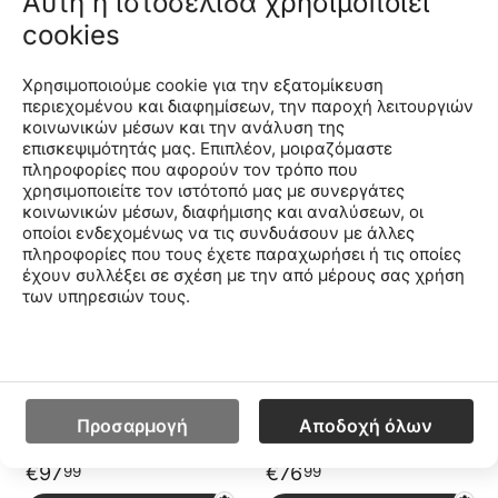
Αυτή η ιστοσελίδα χρησιμοποιεί
cookies
Saucony Originals Ride
Saucony Originals Ride
Millennium
Millennium
S70856-6-6
S70812-18-18
CODE:
CODE:
Χρησιμοποιούμε cookie για την εξατομίκευση
Μέγεθος
Μέγεθος
περιεχομένου και διαφημίσεων, την παροχή λειτουργιών
κοινωνικών μέσων και την ανάλυση της
38
42.5
43
44
45
46
37
38
39
40
41
42
42.5
43
44
44.
επισκεψιμότητάς μας. Επιπλέον, μοιραζόμαστε
πληροφορίες που αφορούν τον τρόπο που
χρησιμοποιείτε τον ιστότοπό μας με συνεργάτες
€
83
€
79
99
99
κοινωνικών μέσων, διαφήμισης και αναλύσεων, οι
οποίοι ενδεχομένως να τις συνδυάσουν με άλλες
Προσθήκη στο Καλάθι
Προσθήκη στο Καλάθι
πληροφορίες που τους έχετε παραχωρήσει ή τις οποίες
έχουν συλλέξει σε σχέση με την από μέρους σας χρήση
των υπηρεσιών τους.
Saucony Originals Ride
Saucony Originals Ride
Millennium Γυναικεία
Millennium
Παπούτσια
S60891-1-1
S70812-13-13
CODE:
CODE:
Μέγεθος
Μέγεθος
37
38
39
40
40.5
41
37
38
38.5
39
40
42
43
44
45
46
Προσαρμογή
Αποδοχή όλων
€
97
€
76
99
99