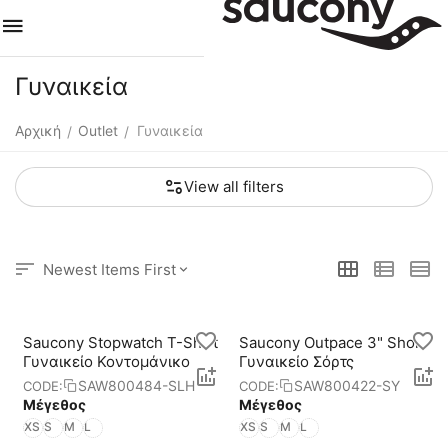
Γυναικεία
Αρχική
Outlet
Γυναικεία
/
/
View all filters
Newest Items First
Saucony Stopwatch T-Shirt
Saucony Outpace 3" Short
Γυναικείο Κοντομάνικο
Γυναικείο Σόρτς
SAW800484-SLH
SAW800422-SY
CODE:
CODE:
Μέγεθος
Μέγεθος
XS
S
M
L
XS
S
M
L