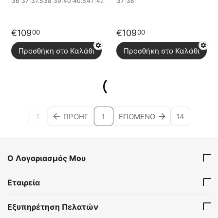
36
37
37.5
38
39
40
40.5
41
42
37
38
€
109
€
109
00
00
Προσθήκη στο Καλάθι
Προσθήκη στο Καλάθι
1
ΠΡΟΗΓ
ΕΠΌΜΕΝΟ
14
1
Ο Λογαριασμός Μου
Εταιρεία
Εξυπηρέτηση Πελατών