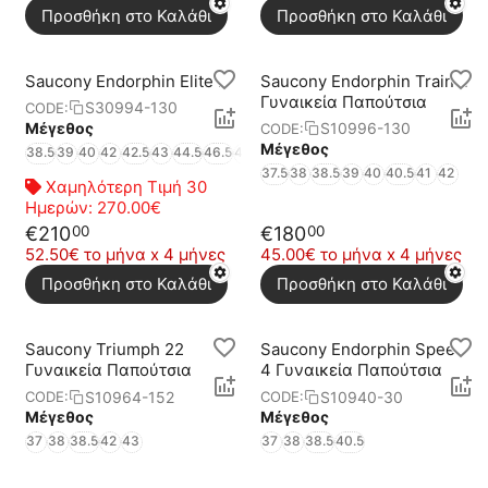
Προσθήκη στο Καλάθι
Προσθήκη στο Καλάθι
Saucony Endorphin Elite 2
Saucony Endorphin Trainer
Γυναικεία Παπούτσια
S30994-130
CODE:
Μέγεθος
S10996-130
CODE:
Μέγεθος
38.5
39
40
42
42.5
43
44.5
46.5
47
37.5
38
38.5
39
40
40.5
41
42
Χαμηλότερη Τιμή 30
Ημερών:
270.00€
€
210
€
180
00
00
52.50€ το μήνα x 4 μήνες
45.00€ το μήνα x 4 μήνες
Προσθήκη στο Καλάθι
Προσθήκη στο Καλάθι
Saucony Triumph 22
Saucony Endorphin Speed
Γυναικεία Παπούτσια
4 Γυναικεία Παπούτσια
S10964-152
S10940-30
CODE:
CODE:
Μέγεθος
Μέγεθος
37
38
38.5
42
43
37
38
38.5
40.5