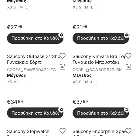
Μέγεθος
Μέγεθος
XS
S
M
L
XS
S
M
L
€
27
€
31
99
99
Προσθήκη στο Καλάθι
Προσθήκη στο Καλάθι
Saucony Outpace 3" Short
Saucony Kinvara Bra Top
Γυναικείο Σόρτς
Γυναικείο Μπουστάκι
SAW800422-FC
SAW800529-BK
CODE:
CODE:
Μέγεθος
Μέγεθος
XS
M
L
XS
S
M
L
€
34
€
37
99
99
Προσθήκη στο Καλάθι
Προσθήκη στο Καλάθι
Saucony Stopwatch
Saucony Endorphin Speed