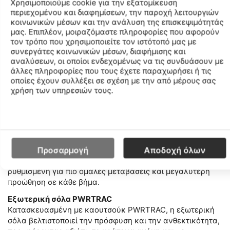
Χρησιμοποιούμε cookie για την εξατομίκευση
περιεχομένου και διαφημίσεων, την παροχή λειτουργιών
κοινωνικών μέσων και την ανάλυση της επισκεψιμότητάς
Εξωτερική σόλα από PWRTRAC για πρόσφυση και
μας. Επιπλέον, μοιραζόμαστε πληροφορίες που αφορούν
τον τρόπο που χρησιμοποιείτε τον ιστότοπό μας με
ανθεκτικότητα
συνεργάτες κοινωνικών μέσων, διαφήμισης και
αναλύσεων, οι οποίοι ενδεχομένως να τις συνδυάσουν με
άλλες πληροφορίες που τους έχετε παραχωρήσει ή τις
Διπλή στρώση αφρού IncrediRUN
οποίες έχουν συλλέξει σε σχέση με την από μέρους σας
Προσφέρει κορυφαία επιστροφή ενέργειας,
χρήση των υπηρεσιών τους.
συνδυάζοντας εξαιρετικά μαλακή απορρόφηση
κραδασμών με εκρηκτική επαναφορά για γρήγορο και
αποδοτικό τρέξιμο.
Νέα πλάκα από ανθρακονήματα με εγκοπές
Απολαύστε βελτιωμένη τεχνολογία SpeedRoll χάρη στη
Προσαρμογή
Αποδοχή όλων
νέα πλάκα από ανθρακονήματα με εγκοπές, ειδικά
ρυθμισμένη για πιο ομαλές μεταβάσεις και μεγαλύτερη
προώθηση σε κάθε βήμα.
Εξωτερική σόλα PWRTRAC
Κατασκευασμένη με καουτσούκ PWRTRAC, η εξωτερική
σόλα βελτιστοποιεί την πρόσφυση και την ανθεκτικότητα,