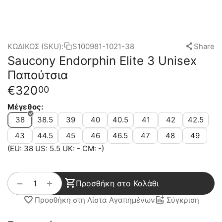
ΚΩΔΙΚΟΣ (SKU):
S100981-1021-38
Share
Saucony Endorphin Elite 3 Unisex
Παπούτσια
€
320
00
Μέγεθος:
38
38.5
39
40
40.5
41
42
42.5
43
44.5
45
46
46.5
47
48
49
(EU: 38 US: 5.5 UK: - CM: -)
+
−
Προσθήκη στο Καλάθι
Προσθήκη στη Λίστα Αγαπημένων
Σύγκριση