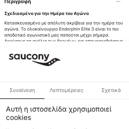
Περιγραφή
Σχεδιασμένο για την Ημέρα του Αγώνα
Κατασκευασμένο με απόλυτη ακρίβεια για την ημέρα του
αγώνα. Το ολοκαίνουργιο Endorphin Elite 3 είναι το πιο
αποδοτικό αγωνιστικό μας παπούτσι μέχρι σήμερα.
Ακούσαμε τα σχόλια των δρομέων, και επανασχεδιάσαμε
τη μεσαία σόλα για μέγιστη απόδοση, συνδυάζοντας μια
στρώση 40mm από αφρό IncrediRUN με μια πλάκα από
ανθρακονήματα νέας σχεδίασης με εγκοπές,
προσφέροντας πιο ομαλό και προωθητικό βηματισμό. Το
ελαφρύ, σταθερό και εξαιρετικά διαπνέον επάνω μέρος
ολοκληρώνει ένα παπούτσι ακριβείας, σχεδιασμένο για
να σε βοηθήσει να ξεπεράσεις το προσωπικό σου ρεκόρ.
Συναίνεση
Λεπτομέρειες
Σχετικά
Κορυφαία επιστροφή ενέργειας στην κατηγορία
Αυτή η ιστοσελίδα χρησιμοποιεί
του
cookies
Επανασχεδιασμένη πλάκα ανθρακονημάτων