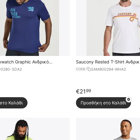
pwatch Graphic Ανδρικό
Saucony Rested T-Shirt Ανδρι
0280-SDA2
SAM800294-WHA2
CODE:
€
21
99
στο Καλάθι
Προσθήκη στο Καλάθι