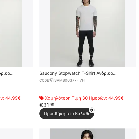
δρικό
Saucony Stopwatch T-Shirt Ανδρικό
Κοντομάνικο
SAM800377-IVH
CODE:
ών:
44.99€
Χαμηλότερη Τιμή 30 Ημερών:
44.99€
€
31
99
Προσθήκη στο Καλάθι