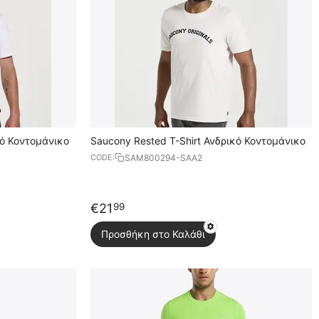
κό Κοντομάνικο
Saucony Rested T-Shirt Ανδρικό Κοντομάνικο
SAM800294-SAA2
CODE:
€
21
99
Προσθήκη στο Καλάθι