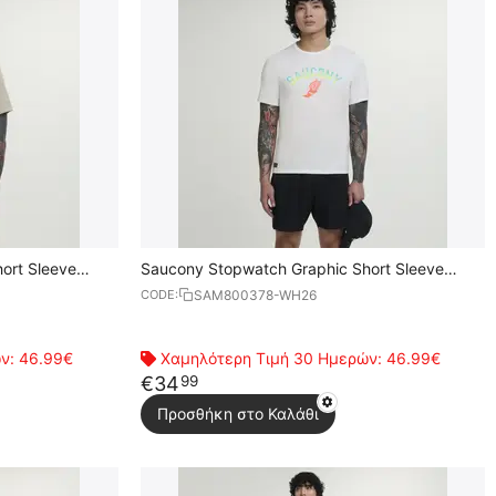
ort Sleeve
Saucony Stopwatch Graphic Short Sleeve
Ανδρικό Κοντομάνικο
SAM800378-WH26
CODE:
ών:
46.99€
Χαμηλότερη Τιμή 30 Ημερών:
46.99€
€
34
99
Προσθήκη στο Καλάθι