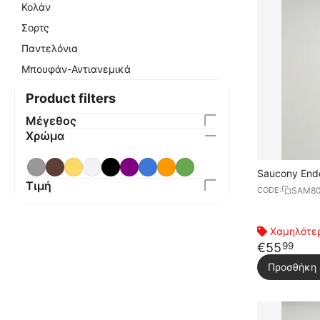
Κολάν
Σορτς
Παντελόνια
Μπουφάν-Αντιανεμικά
Product filters
Μέγεθος
Χρώμα
Saucony Endo
Τιμή
Κοντομάνικο
SAM80
CODE:
Χαμηλότερ
€
55
99
Προσθήκη 