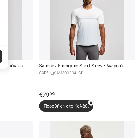
Performance Cookies
1
Targeting Cookies
3
οντομάνικο
Saucony Endorphin Short Sleeve Ανδρικό
Κοντομάνικο
SAM800394-CD
CODE:
€
79
99
Προσθήκη στο Καλάθι