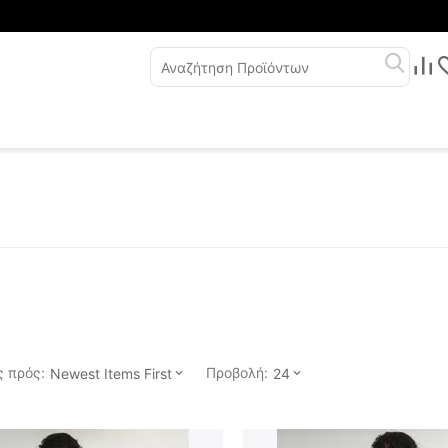
 πρός:
Προβολή:
Newest Items First
24