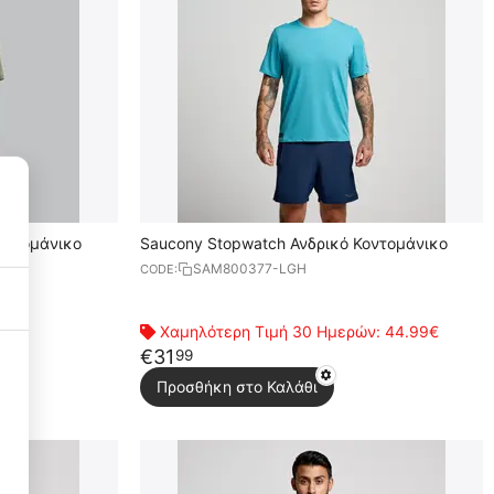
οντομάνικο
Saucony Stopwatch Ανδρικό Κοντομάνικο
SAM800377-LGH
CODE:
Χαμηλότερη Τιμή 30 Ημερών:
44.99€
€
31
99
Necessary Cookies
3
Προσθήκη στο Καλάθι
Functional Cookies
3