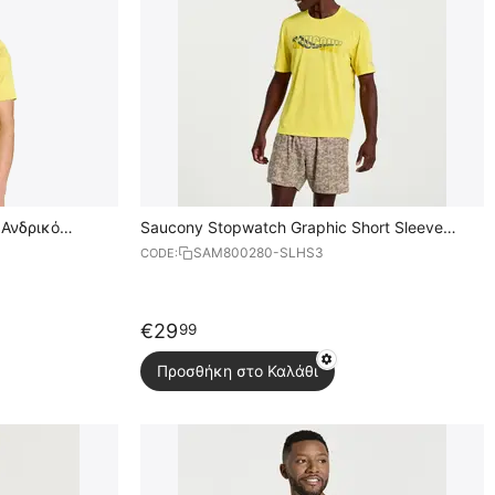
 Ανδρικό
Saucony Stopwatch Graphic Short Sleeve
Ανδρικό Κοντομάνικο
SAM800280-SLHS3
CODE:
€
29
99
Προσθήκη στο Καλάθι