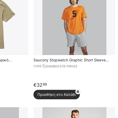
δρικό
Saucony Stopwatch Graphic Short Sleeve
Ανδρικό Κοντομάνικο
SAM800378-PRHS5
CODE:
€
32
99
Προσθήκη στο Καλάθι