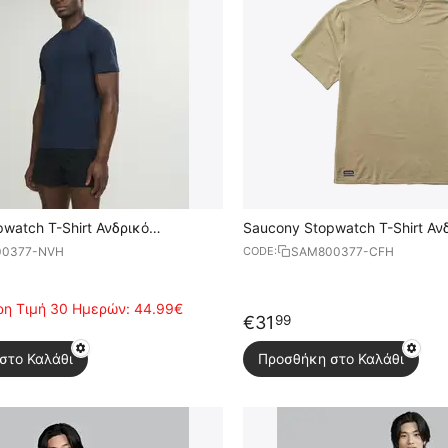
watch T-Shirt Ανδρικό
Saucony Stopwatch T-Shirt Αν
Κοντομάνικο
0377-NVH
SAM800377-CFH
CODE:
η Τιμή 30 Ημερών:
44.99€
€
31
99
στο Καλάθι
Προσθήκη στο Καλάθι