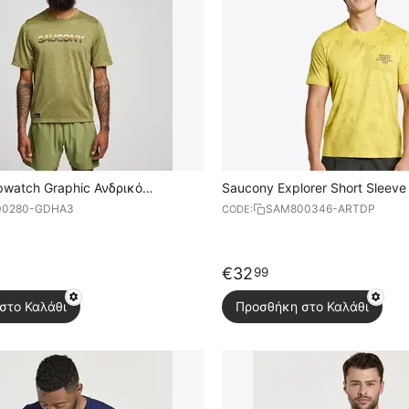
pwatch Graphic Ανδρικό
Saucony Explorer Short Sleeve
Κοντομάνικο
00280-GDHA3
SAM800346-ARTDP
CODE:
€
32
99
στο Καλάθι
Προσθήκη στο Καλάθι