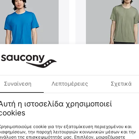
pwatch Ανδρικό Κοντομάνικο
Saucony Stopwatch Ανδρικό Κ
0377-SVH
SAM800377-OVH
CODE:
Συναίνεση
Λεπτομέρειες
Σχετικά
€
31
99
Αυτή η ιστοσελίδα χρησιμοποιεί
στο Καλάθι
Προσθήκη στο Καλάθι
cookies
Χρησιμοποιούμε cookie για την εξατομίκευση περιεχομένου και
διαφημίσεων, την παροχή λειτουργιών κοινωνικών μέσων και την
ανάλυση της επισκεψιμότητάς μας. Επιπλέον, μοιραζόμαστε