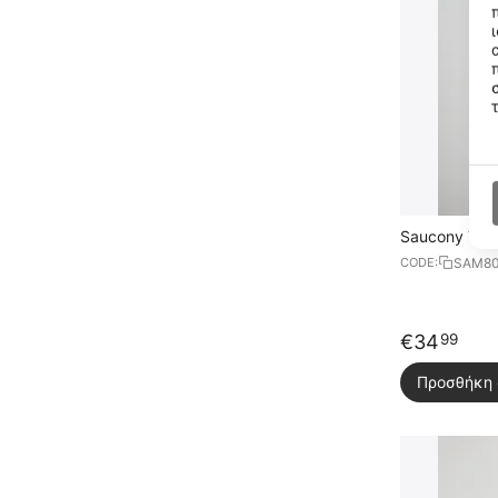
Saucony Tri
SAM80
CODE:
€
34
99
Προσθήκη 