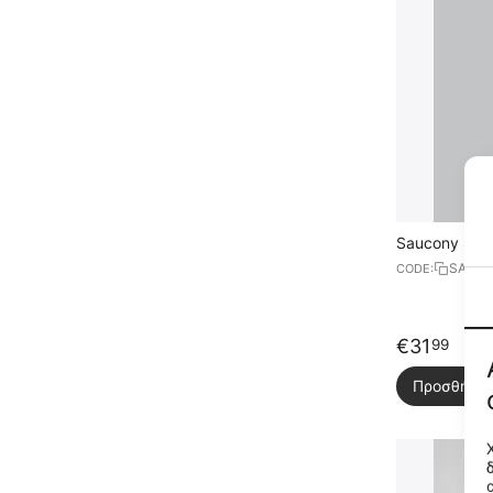
Saucony Sto
SAM80
CODE:
€
31
99
Προσθήκη 