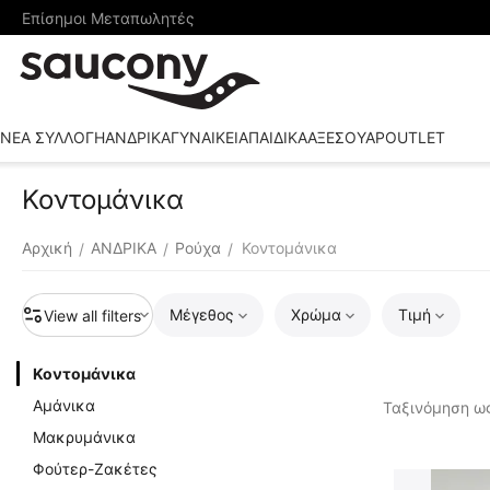
Επίσημοι Μεταπωλητές
ΝΕΑ ΣΥΛΛΟΓΗ
ΑΝΔΡΙΚΑ
ΓΥΝΑΙΚΕΙΑ
ΠΑΙΔΙΚΑ
ΑΞΕΣΟΥΑΡ
OUTLET
Κοντομάνικα
Αρχική
ΑΝΔΡΙΚΑ
Ρούχα
Κοντομάνικα
/
/
/
Μέγεθος
Χρώμα
Τιμή
View all filters
Κοντομάνικα
Αμάνικα
Ταξινόμηση ως
Μακρυμάνικα
Φούτερ-Ζακέτες