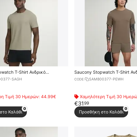
watch T-Shirt Ανδρικό
Saucony Stopwatch T-Shirt Αν
Κοντομάνικο
0377-SAGH
SAM800377-PEWH
CODE:
η Τιμή 30 Ημερών:
44.99€
Χαμηλότερη Τιμή 30 Ημερ
€
31
99
στο Καλάθι
Προσθήκη στο Καλάθι