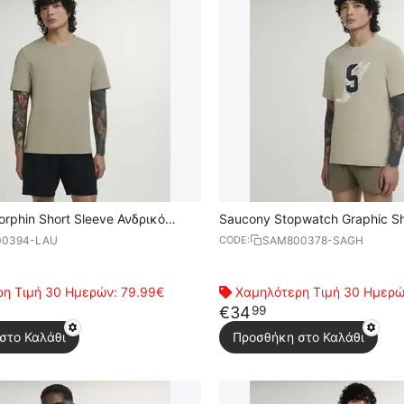
rphin Short Sleeve Ανδρικό
Saucony Stopwatch Graphic Sh
Ανδρικό Κοντομάνικο
0394-LAU
SAM800378-SAGH
CODE:
η Τιμή 30 Ημερών:
79.99€
Χαμηλότερη Τιμή 30 Ημερ
€
34
99
στο Καλάθι
Προσθήκη στο Καλάθι