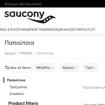
Επίσημοι Μεταπωλητές
ΝΕΑ ΣΥΛΛΟΓΗ
ΑΝΔΡΙΚΑ
ΓΥΝΑΙΚΕΙΑ
ΠΑΙΔΙΚΑ
ΑΞΕΣΟΥΑΡ
OUTLET
Παπούτσια
Αρχική
ΠΑΙΔΙΚΑ
Παπούτσια
/
/
Μέγεθος
Χρώμα
Τιμή
View all filters
Παπούτσια
Τρεξίματος
Ταξινόμηση ως
Sneakers
Product filters
Saucony Win