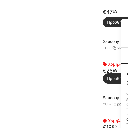
€
47
99
Προσθήκη 
Saucony Ride
SK267
CODE:
Χαμηλότερ
€
26
99
Προσθήκη 
Saucony Kinv
SK267
CODE:
Χαμηλότερ
€
19
99