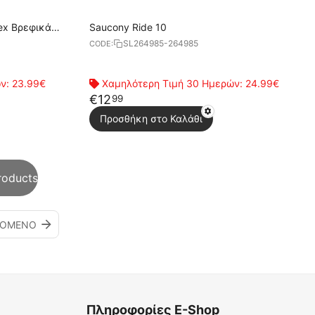
sex Βρεφικά
Saucony Ride 10
SL264985-264985
CODE:
ών:
23.99€
Χαμηλότερη Τιμή 30 Ημερών:
24.99€
€
12
99
Προσθήκη στο Καλάθι
roducts
ΠΌΜΕΝΟ
Πληροφορίες E-Shop