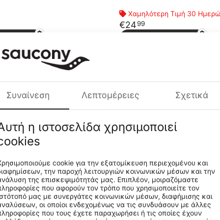
Χαμηλότερη Τιμή 30 Ημερ
€
24
99
στο Καλάθι
Προσθήκη στο Καλάθι
 15
Saucony Ride 15
265-GRBRD-32
SK167266-MVIND-32
CODE:
Συναίνεση
Λεπτομέρειες
Σχετικά
η Τιμή 30 Ημερών:
53.99€
Χαμηλότερη Τιμή 30 Ημερ
€
26
99
Αυτή η ιστοσελίδα χρησιμοποιεί
στο Καλάθι
Προσθήκη στο Καλάθι
cookies
Χρησιμοποιούμε cookie για την εξατομίκευση περιεχομένου και
ara 14
Saucony Peregrine 12 Shield
διαφημίσεων, την παροχή λειτουργιών κοινωνικών μέσων και την
ανάλυση της επισκεψιμότητάς μας. Επιπλέον, μοιραζόμαστε
104-NVYGRN
SK266065-NVYORA
CODE:
πληροφορίες που αφορούν τον τρόπο που χρησιμοποιείτε τον
ιστότοπό μας με συνεργάτες κοινωνικών μέσων, διαφήμισης και
αναλύσεων, οι οποίοι ενδεχομένως να τις συνδυάσουν με άλλες
η Τιμή 30 Ημερών:
38.99€
Χαμηλότερη Τιμή 30 Ημερ
πληροφορίες που τους έχετε παραχωρήσει ή τις οποίες έχουν
€
24
99