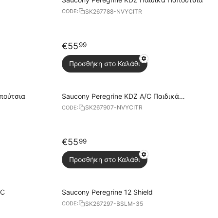
SK267788-NVYCITR
CODE:
€
55
99
Προσθήκη στο Καλάθι
πούτσια
Saucony Peregrine KDZ A/C Παιδικά
Παπούτσια
SK267907-NVYCITR
CODE:
€
55
99
Προσθήκη στο Καλάθι
/C
Saucony Peregrine 12 Shield
SK267297-BSLM-35
CODE: