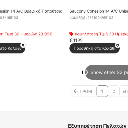
esion 14 A/C Βρεφικά Παπούτσια
Saucony Cohesion 14 A/C Uni
Παπούτσια
103-165103
SL265102-265102
CODE:
η Τιμή 30 Ημερών:
23.99€
Χαμηλότερη Τιμή 30 Ημερ
€
11
99
στο Καλάθι
Προσθήκη στο Καλάθι
Show other 23 p
ΠΡΟΗΓ
1
2
Ε
Εξυπηρέτηση Πελατών