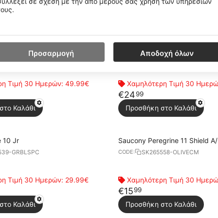
συλλέξει σε σχέση με την από μέρους σας χρήση των υπηρεσιών
τους.
στο Καλάθι
Προσθήκη στο Καλάθι
grine 12 Shield A/C
Saucony Peregrine 12 Shield
Προσαρμογή
Αποδοχή όλων
102-NVPNT
SK166099-NVYPNK
CODE:
η Τιμή 30 Ημερών:
49.99€
Χαμηλότερη Τιμή 30 Ημερ
€
24
99
στο Καλάθι
Προσθήκη στο Καλάθι
 10 Jr
Saucony Peregrine 11 Shield A
539-GRBLSPC
SK265558-OLIVECM
CODE:
η Τιμή 30 Ημερών:
29.99€
Χαμηλότερη Τιμή 30 Ημερ
€
15
99
στο Καλάθι
Προσθήκη στο Καλάθι