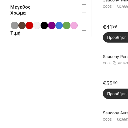
Μέγεθος
SK268
CODE:
Χρώμα
€
41
99
Τιμή
Προσθήκη 
Saucony Pere
Παπούτσια
SK167
CODE:
€
55
99
Προσθήκη 
Saucony Aur
SK266
CODE: