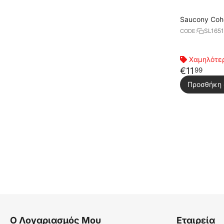
Saucony Coh
SL165
CODE:
Χαμηλότερ
€
11
99
Προσθήκη 
Ο Λογαριασμός Μου
Εταιρεία