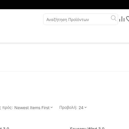
 πρός:
Προβολή:
Newest Items First
24
d 3.0
Saucony Wind 3.0