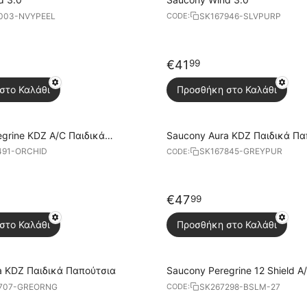
003-NVYPEEL
SK167946-SLVPURP
CODE:
€
41
99
στο Καλάθι
Προσθήκη στο Καλάθι
grine KDZ A/C Παιδικά
Saucony Aura KDZ Παιδικά Πα
491-ORCHID
SK167845-GREYPUR
CODE:
€
47
99
στο Καλάθι
Προσθήκη στο Καλάθι
a KDZ Παιδικά Παπούτσια
Saucony Peregrine 12 Shield A
707-GREORNG
SK267298-BSLM-27
CODE: