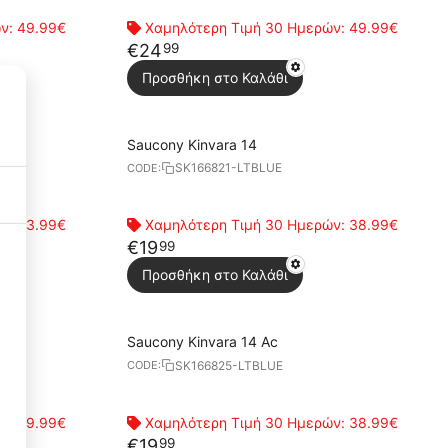
ών:
49.99€
Χαμηλότερη Τιμή 30 Ημερών:
49.99€
€
24
99
Προσθήκη στο Καλάθι
Saucony Kinvara 14
SK166821-LTBLUE
CODE:
ών:
53.99€
Χαμηλότερη Τιμή 30 Ημερών:
38.99€
€
19
99
Necessary Cookies
3
Προσθήκη στο Καλάθι
Functional Cookies
3
Saucony Kinvara 14 Ac
SK166825-LTBLUE
CODE:
Performance Cookies
1
ών:
49.99€
Χαμηλότερη Τιμή 30 Ημερών:
38.99€
€
19
99