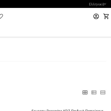
Ελληνικά
Saucony Peregrine KDZ Παιδικά Παπούτσια