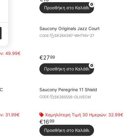
Targeting Cookies
3
Προσθήκη στο Καλάθι
Saucony Originals Jazz Court
SK264397-WHTNV-27
CODE:
ών:
49.99€
€
27
99
Προσθήκη στο Καλάθι
/C
Saucony Peregrine 11 Shield
SK265556-OLIVECM
CODE:
ών:
31.99€
Χαμηλότερη Τιμή 30 Ημερών:
32.99€
€
16
99
Προσθήκη στο Καλάθι