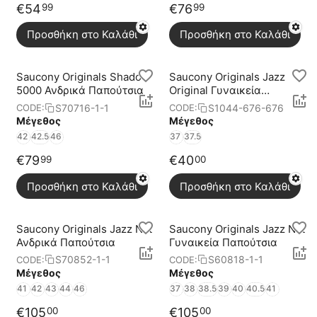
€
54
€
76
99
99
Προσθήκη στο Καλάθι
Προσθήκη στο Καλάθι
Saucony Originals Shadow
Saucony Originals Jazz
5000 Ανδρικά Παπούτσια
Original Γυναικεία
Παπούτσια
S70716-1-1
S1044-676-676
CODE:
CODE:
Μέγεθος
Μέγεθος
42
42.5
46
37
37.5
€
79
€
40
99
00
Προσθήκη στο Καλάθι
Προσθήκη στο Καλάθι
Saucony Originals Jazz Nxt
Saucony Originals Jazz Nxt
Ανδρικά Παπούτσια
Γυναικεία Παπούτσια
S70852-1-1
S60818-1-1
CODE:
CODE:
Μέγεθος
Μέγεθος
41
42
43
44
46
37
38
38.5
39
40
40.5
41
€
105
€
105
00
00