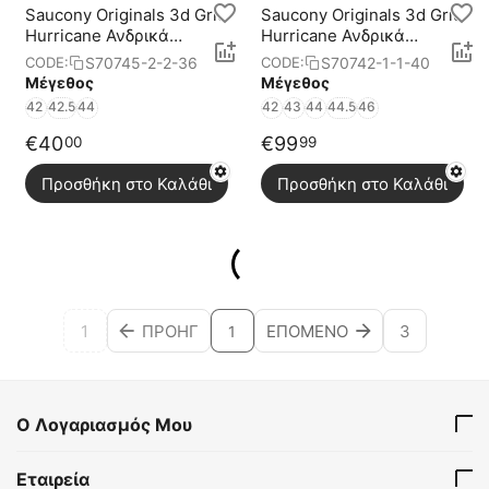
Saucony Originals 3d Grid
Saucony Originals 3d Grid
Hurricane Ανδρικά
Hurricane Ανδρικά
Παπούτσια
Παπούτσια
S70745-2-2-36
S70742-1-1-40
CODE:
CODE:
Μέγεθος
Μέγεθος
42
42.5
44
42
43
44
44.5
46
€
40
€
99
00
99
Προσθήκη στο Καλάθι
Προσθήκη στο Καλάθι
1
ΠΡΟΗΓ
ΕΠΌΜΕΝΟ
3
1
Ο Λογαριασμός Μου
Εταιρεία