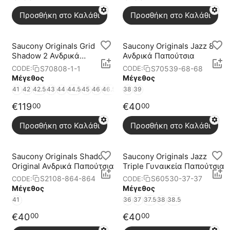
Προσθήκη στο Καλάθι
Προσθήκη στο Καλάθι
Saucony Originals Grid
Saucony Originals Jazz 81
Shadow 2 Ανδρικά
Ανδρικά Παπούτσια
Παπούτσια
S70808-1-1
S70539-68-68
CODE:
CODE:
Μέγεθος
Μέγεθος
41
42
42.5
43
44
44.5
45
46
46.5
38
39
€
119
€
40
00
00
Προσθήκη στο Καλάθι
Προσθήκη στο Καλάθι
Saucony Originals Shadow
Saucony Originals Jazz
Original Ανδρικά Παπούτσια
Triple Γυναικεία Παπούτσια
S2108-864-864
S60530-37-37
CODE:
CODE:
Μέγεθος
Μέγεθος
41
36
37
37.5
38
38.5
€
40
€
40
00
00