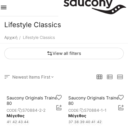
Lifestyle Classics
Αρχική
Lifestyle Classics
/
View all filters
Newest Items First
Saucony Originals Trainer
Saucony Originals Trainer
80
80
S70884-2-2
S70884-1-1
CODE:
CODE:
Μέγεθος
Μέγεθος
41
42
43
44
37
38
39
40
41
42