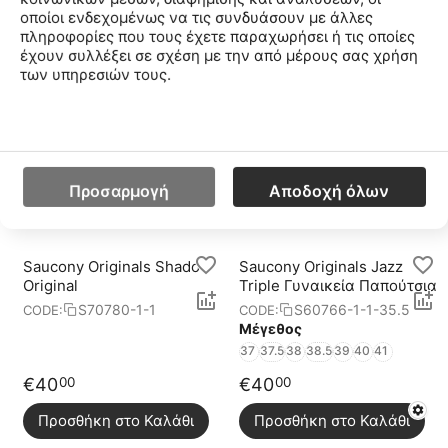
οποίοι ενδεχομένως να τις συνδυάσουν με άλλες
πληροφορίες που τους έχετε παραχωρήσει ή τις οποίες
Saucony Originals Grid
Saucony Originals Grid
έχουν συλλέξει σε σχέση με την από μέρους σας χρήση
Shadow 2
Shadow 2
των υπηρεσιών τους.
S70773-3-3
S70773-1-1
CODE:
CODE:
Μέγεθος
Μέγεθος
41
42.5
45
46
38
40
41
42.5
44.5
46
€
105
€
105
00
00
Προσαρμογή
Αποδοχή όλων
Προσθήκη στο Καλάθι
Προσθήκη στο Καλάθι
Saucony Originals Shadow
Saucony Originals Jazz
Original
Triple Γυναικεία Παπούτσια
S70780-1-1
S60766-1-1-35.5
CODE:
CODE:
Μέγεθος
37
37.5
38
38.5
39
40
41
€
40
€
40
00
00
Προσθήκη στο Καλάθι
Προσθήκη στο Καλάθι