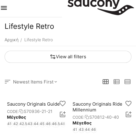
Lifestyle Retro
Αρχική
Lifestyle Retro
/
View all filters
Newest Items First
Saucony Originals Guide 7
Saucony Originals Ride
Millennium
S70936-21-21
CODE:
Μέγεθος
S70812-40-40
CODE:
Μέγεθος
41
42
42.5
43
44
45
46
46.5
48
41
43
44
46