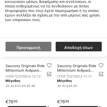
κοινωνικών μέσων, διαφήμισης και αναλύσεων, οι
οποίοι ενδεχομένως να τις συνδυάσουν με άλλες
Saucony Originals Ride
Saucony Originals Ride
πληροφορίες που τους έχετε παραχωρήσει ή τις οποίες
Millennium Γυναικεία
Millennium
έχουν συλλέξει σε σχέση με την από μέρους σας χρήση
Παπούτσια
S60891-1-1
S70812-13-13
CODE:
CODE:
των υπηρεσιών τους.
Μέγεθος
Μέγεθος
37
38
39
40
40.5
41
37
38
38.5
39
40
42
43
44
45
46
€
97
€
76
99
99
Προσαρμογή
Αποδοχή όλων
Προσθήκη στο Καλάθι
Προσθήκη στο Καλάθι
Saucony Originals Ride
Saucony Originals Ride
Millennium Ανδρικά
Millennium Ανδρικά
Παπούτσια
Παπούτσια
S70812-12-12
S70812-11-11
CODE:
CODE:
Μέγεθος
Μέγεθος
42
42.5
43
44
45
46
42
42.5
44
45
€
76
€
76
99
99