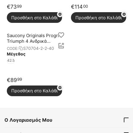
€
73
€
114
99
00
Προσθήκη στο Καλάθι
Προσθήκη στο Καλάθι
Saucony Originals Progrid
Triumph 4 Ανδρικά
Παπούτσια
S70704-2-2-40
CODE:
Μέγεθος
42.5
€
89
99
Προσθήκη στο Καλάθι
Ο Λογαριασμός Μου