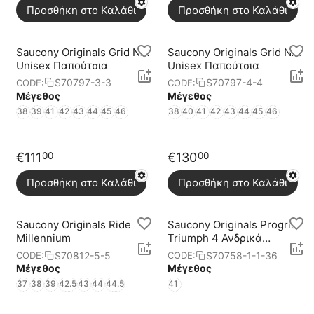
Προσθήκη στο Καλάθι
Προσθήκη στο Καλάθι
Saucony Originals Grid Nxt
Saucony Originals Grid Nxt
Unisex Παπούτσια
Unisex Παπούτσια
S70797-3-3
S70797-4-4
CODE:
CODE:
Μέγεθος
Μέγεθος
38
39
41
42
43
44
45
46
38
40
41
42
43
44
45
46
€
111
€
130
00
00
Προσθήκη στο Καλάθι
Προσθήκη στο Καλάθι
Saucony Originals Ride
Saucony Originals Progrid
Millennium
Triumph 4 Ανδρικά
Παπούτσια
S70812-5-5
S70758-1-1-36
CODE:
CODE:
Μέγεθος
Μέγεθος
37
38
39
42.5
43
44
44.5
41