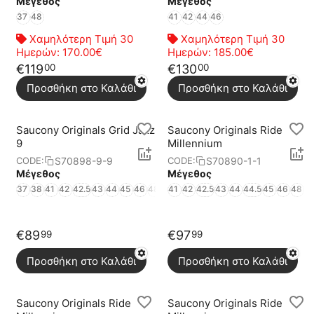
Μέγεθος
Μέγεθος
37
48
41
42
44
46
Χαμηλότερη Τιμή 30
Χαμηλότερη Τιμή 30
Ημερών:
170.00€
Ημερών:
185.00€
€
119
€
130
00
00
Προσθήκη στο Καλάθι
Προσθήκη στο Καλάθι
Saucony Originals Grid Jazz
Saucony Originals Ride
9
Millennium
S70898-9-9
S70890-1-1
CODE:
CODE:
Μέγεθος
Μέγεθος
37
38
41
42
42.5
43
44
45
46
48
41
42
42.5
43
44
44.5
45
46
48
€
89
€
97
99
99
Προσθήκη στο Καλάθι
Προσθήκη στο Καλάθι
Saucony Originals Ride
Saucony Originals Ride