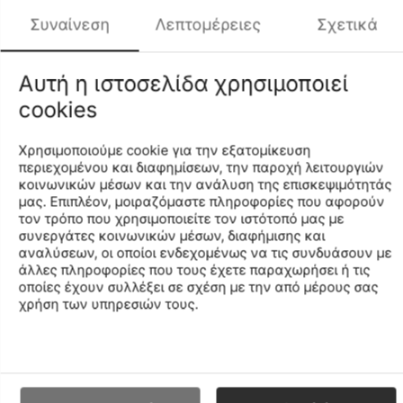
σ΄αυτόν που το φορά
Συναίνεση
Λεπτομέρειες
Σχετικά
• Εξωτερική σόλα με δικτυωτό σχεδιασμό
• Δικτυωτή επιφάνεια, που απλώνεται σαν ζώνη στο
πάνω μέρος της επιφάνειας
Αυτή η ιστοσελίδα χρησιμοποιεί
• Νέα κάλτσα
cookies
Χαρακτηριστικά και Πλεονεκτήματα
• Η τεχνολογία κύλισης SPEEDROLL προσφέρει ταχύτητα
Χρησιμοποιούμε cookie για την εξατομίκευση
χωρίς κόπο και σας προκαλεί σε μία εθιστική κίνηση προς
περιεχομένου και διαφημίσεων, την παροχή λειτουργιών
τα εμπρός
κοινωνικών μέσων και την ανάλυση της επισκεψιμότητάς
• Μπορείτε να βασιστείτε σ΄αυτό καθημερινά
μας. Επιπλέον, μοιραζόμαστε πληροφορίες που αφορούν
• Η ενεργειακά αποδοτική τεχνολογία PWRRUN PB
τον τρόπο που χρησιμοποιείτε τον ιστότοπό μας με
διαθέτει αντικραδασμική προστασία από υπεραφρό, που
συνεργάτες κοινωνικών μέσων, διαφήμισης και
αναλύσεων, οι οποίοι ενδεχομένως να τις συνδυάσουν με
ολοκληρώνεται στην πίσω πλευρά
άλλες πληροφορίες που τους έχετε παραχωρήσει ή τις
• Ο βελτιωμένος σχεδιασμός έχει πλέγμα λωρίδων κι
οποίες έχουν συλλέξει σε σχέση με την από μέρους σας
ενσωματωμένη γλώσσα για μία εφαρμόσιμη κι ασφαλή
χρήση των υπηρεσιών τους.
εφαρμογή
• Μπείτε στο νεότερο SRS (Super Responsive Sockliner).
Σας προκαλούμε να μην αναπηδήσετε
• Ανασχεδιασμένη πλάκα με κατακόρυφη ενίσχυση για
προσθήκη συστροφής κι ακαμψίας