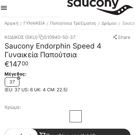
Αρχική
ΓΥΝΑΙΚΕΙΑ
Παπούτσια Τρεξίματος
Δρόμου
Sauco
/
/
/
/
ΚΩΔΙΚΟΣ (SKU):
S10940-50-37
Share
Saucony Endorphin Speed 4
Γυναικεία Παπούτσια
€
147
00
Μέγεθος:
37
(EU: 37 US: 6 UK: 4 CM: 22.5)
Χρώμα: