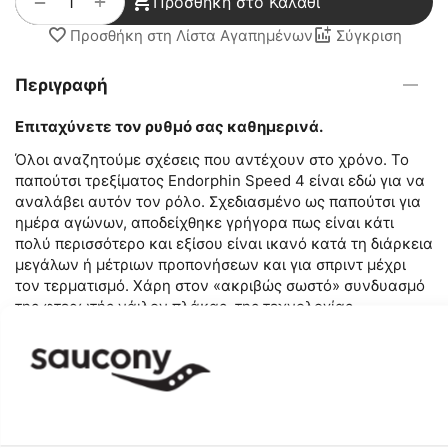
+
−
Προσθήκη στο Καλάθι
Προσθήκη στη Λίστα Αγαπημένων
Σύγκριση
Περιγραφή
Επιταχύνετε τον ρυθμό σας καθημερινά.
Όλοι αναζητούμε σχέσεις που αντέχουν στο χρόνο. Το
παπούτσι τρεξίματος Endorphin Speed 4 είναι εδώ για να
αναλάβει αυτόν τον ρόλο. Σχεδιασμένο ως παπούτσι για
ημέρα αγώνων, αποδείχθηκε γρήγορα πως είναι κάτι
πολύ περισσότερο και εξίσου είναι ικανό κατά τη διάρκεια
μεγάλων ή μέτριων προπονήσεων και για σπριντ μέχρι
τον τερματισμό. Χάρη στον «ακριβώς σωστό» συνδυασμό
της φτερωτής νάιλον πλάκας, της τεχνολογίας
SPEEDROLL και του αφρού PWWRUN PB, αυτό το
αντικραδασμικό παπούτσι τρεξίματος προσφέρει την
τέλεια ισορροπία μεταξύ υποστήριξης, ανάκαμψης και
άνεσης.
Νέες Καινοτομίες
• Ανασχεδιασμένη νάιλον πλάκα, που δίνει φτερά