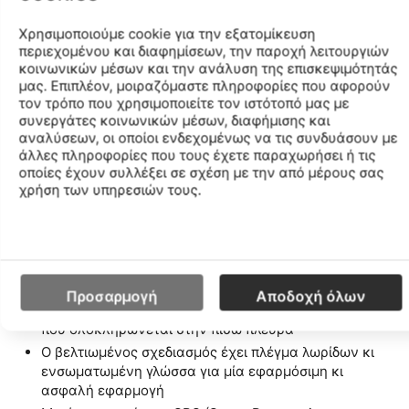
άνεσης.
Νέες Καινοτομίες
Χρησιμοποιούμε cookie για την εξατομίκευση
• Ανασχεδιασμένη νάιλον πλάκα, που δίνει φτερά
περιεχομένου και διαφημίσεων, την παροχή λειτουργιών
κοινωνικών μέσων και την ανάλυση της επισκεψιμότητάς
σ΄αυτόν που το φορά
μας. Επιπλέον, μοιραζόμαστε πληροφορίες που αφορούν
• Εξωτερική σόλα με δικτυωτό σχεδιασμό
τον τρόπο που χρησιμοποιείτε τον ιστότοπό μας με
• Δικτυωτή επιφάνεια, που απλώνεται σαν ζώνη στο
συνεργάτες κοινωνικών μέσων, διαφήμισης και
πάνω μέρος της επιφάνειας
αναλύσεων, οι οποίοι ενδεχομένως να τις συνδυάσουν με
• Νέα κάλτσα
άλλες πληροφορίες που τους έχετε παραχωρήσει ή τις
οποίες έχουν συλλέξει σε σχέση με την από μέρους σας
Χαρακτηριστικά και Πλεονεκτήματα
χρήση των υπηρεσιών τους.
Η τεχνολογία κύλισης SPEEDROLL προσφέρει
ταχύτητα χωρίς κόπο και σας προκαλεί σε μία
εθιστική κίνηση προς τα εμπρός
Μπορείτε να βασιστείτε σ΄αυτό καθημερινά
Η ενεργειακά αποδοτική τεχνολογία PWRRUN PB
Προσαρμογή
Αποδοχή όλων
διαθέτει αντικραδασμική προστασία από υπεραφρό,
που ολοκληρώνεται στην πίσω πλευρά
Ο βελτιωμένος σχεδιασμός έχει πλέγμα λωρίδων κι
ενσωματωμένη γλώσσα για μία εφαρμόσιμη κι
ασφαλή εφαρμογή