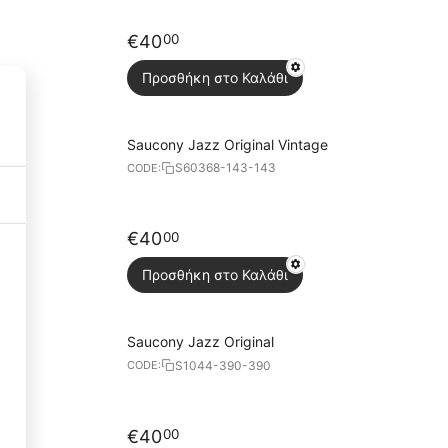
€
40
00
Προσθήκη στο Καλάθι
Saucony Jazz Original Vintage
S60368-143-143
CODE:
€
40
00
Necessary Cookies
3
Προσθήκη στο Καλάθι
Functional Cookies
3
Saucony Jazz Original
S1044-390-390
CODE:
Performance Cookies
1
€
40
00