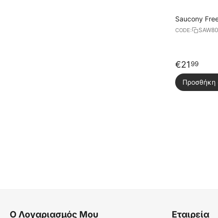
Saucony Fre
SAW80
CODE:
€
21
99
Προσθήκη 
Ο Λογαριασμός Μου
Εταιρεία