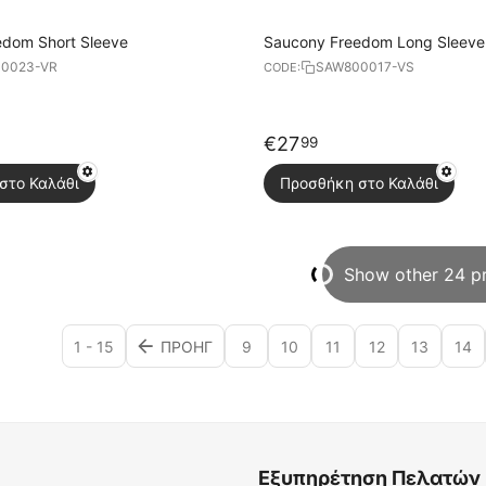
edom Short Sleeve
Saucony Freedom Long Sleeve
0023-VR
SAW800017-VS
CODE:
€
27
99
στο Καλάθι
Προσθήκη στο Καλάθι
Show other 24 p
1 - 15
ΠΡΟΗΓ
9
10
11
12
13
14
Εξυπηρέτηση Πελατών