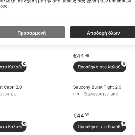
συλλέξει σε σχέση με την από μέρους σας χρήση των υπηρεσιών
τους.
στο Καλάθι
Προσθήκη στο Καλάθι
ite Short Sleeve
Saucony Bullet Tight 2.0
Προσαρμογή
Αποδοχή όλων
0249-HB
SAW800137-VS
CODE:
€
44
99
στο Καλάθι
Προσθήκη στο Καλάθι
t Capri 2.0
Saucony Bullet Tight 2.0
0134-BK
SAW800137-BKR
CODE:
€
44
99
στο Καλάθι
Προσθήκη στο Καλάθι