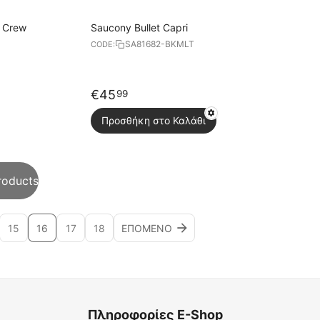
 Crew
Saucony Bullet Capri
SA81682-BKMLT
CODE:
€
45
99
Προσθήκη στο Καλάθι
roducts
15
16
17
18
ΕΠΌΜΕΝΟ
Πληροφορίες E-Shop