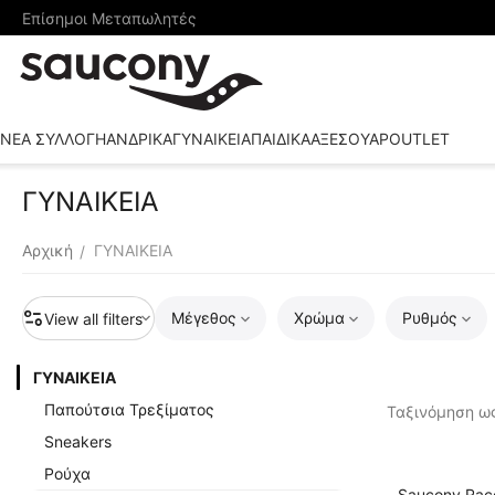
Επίσημοι Μεταπωλητές
ΝΕΑ ΣΥΛΛΟΓΗ
ΑΝΔΡΙΚΑ
ΓΥΝΑΙΚΕΙΑ
ΠΑΙΔΙΚΑ
ΑΞΕΣΟΥΑΡ
OUTLET
ΓΥΝΑΙΚΕΙΑ
Αρχική
ΓΥΝΑΙΚΕΙΑ
/
Μέγεθος
Χρώμα
Ρυθμός
View all filters
ΓΥΝΑΙΚΕΙΑ
Παπούτσια Τρεξίματος
Ταξινόμηση ως
Sneakers
Ρούχα
Saucony Rac