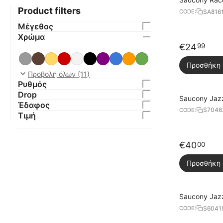
Product filters
SA816
CODE:
Μέγεθος
Χρώμα
€
24
99
Προσθήκη 
Προβολή όλων (11)
Ρυθμός
Drop
Saucony Jazz
Έδαφος
S7046
CODE:
Τιμή
€
40
00
Προσθήκη 
Saucony Jazz
S6041
CODE: