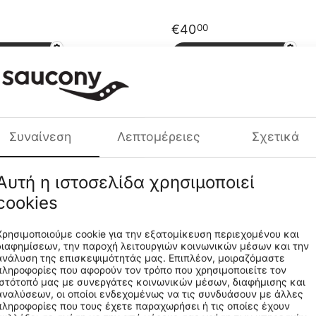
€
40
00
στο Καλάθι
Προσθήκη στο Καλάθι
 Original Vintage
Saucony Jazz Original Vintage
8-25-25
S60368-24-24
CODE:
Συναίνεση
Λεπτομέρειες
Σχετικά
€
40
00
Αυτή η ιστοσελίδα χρησιμοποιεί
στο Καλάθι
Προσθήκη στο Καλάθι
cookies
Χρησιμοποιούμε cookie για την εξατομίκευση περιεχομένου και
 Original Vintage
Saucony Shadow Original
διαφημίσεων, την παροχή λειτουργιών κοινωνικών μέσων και την
ανάλυση της επισκεψιμότητάς μας. Επιπλέον, μοιραζόμαστε
8-1-1
S1108-689-689
CODE:
πληροφορίες που αφορούν τον τρόπο που χρησιμοποιείτε τον
ιστότοπό μας με συνεργάτες κοινωνικών μέσων, διαφήμισης και
αναλύσεων, οι οποίοι ενδεχομένως να τις συνδυάσουν με άλλες
πληροφορίες που τους έχετε παραχωρήσει ή τις οποίες έχουν
€
40
00