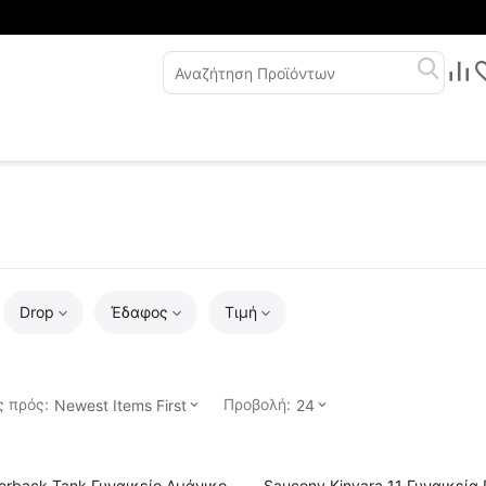
Drop
Έδαφος
Τιμή
 πρός:
Προβολή:
Newest Items First
24
erback Tank Γυναικείο Αμάνικο
Saucony Kinvara 11 Γυναικεία