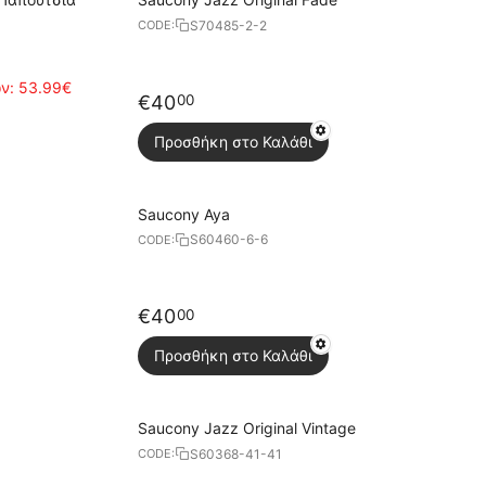
S70485-2-2
CODE:
ών:
53.99€
€
40
00
Προσθήκη στο Καλάθι
Saucony Aya
S60460-6-6
CODE:
€
40
00
Προσθήκη στο Καλάθι
Saucony Jazz Original Vintage
S60368-41-41
CODE: