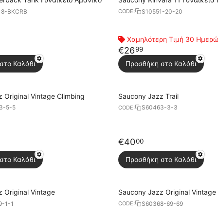
18-BKCRB
S10551-20-20
CODE:
Χαμηλότερη Τιμή 30 Ημερ
€
26
99
στο Καλάθι
Προσθήκη στο Καλάθι
 Original Vintage Climbing
Saucony Jazz Trail
3-5-5
S60463-3-3
CODE:
€
40
00
στο Καλάθι
Προσθήκη στο Καλάθι
 Original Vintage
Saucony Jazz Original Vintage
9-1-1
S60368-69-69
CODE: