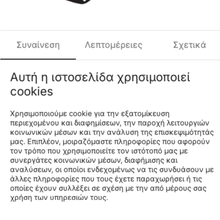
Συναίνεση
Λεπτομέρειες
Σχετικά
CODE:
S70124-22-22-40.5
Share
Saucony DXN Trainer
€
47
99
Αυτή η ιστοσελίδα χρησιμοποιεί
cookies
Add to wish list
Compare
Χρησιμοποιούμε cookie για την εξατομίκευση
Description
περιεχομένου και διαφημίσεων, την παροχή λειτουργιών
κοινωνικών μέσων και την ανάλυση της επισκεψιμότητάς
The athletic theme continues with the DXN Trainer. Taking
μας. Επιπλέον, μοιραζόμαστε πληροφορίες που αφορούν
cues from one of the most prolific athletes of the 80’s, the
τον τρόπο που χρησιμοποιείτε τον ιστότοπό μας με
DXN Trainer is named after New Zealander Rod Dixon, who
συνεργάτες κοινωνικών μέσων, διαφήμισης και
won the 1983 New York Marathon in epic fashion as a
αναλύσεων, οι οποίοι ενδεχομένως να τις συνδυάσουν με
member of the Saucony Racing team. With its iconic ties to
άλλες πληροφορίες που τους έχετε παραχωρήσει ή τις
running heritage, this piece of Saucony history returns
οποίες έχουν συλλέξει σε σχέση με την από μέρους σας
χρήση των υπηρεσιών τους.
with retro branding in new colorways and iconic trims.