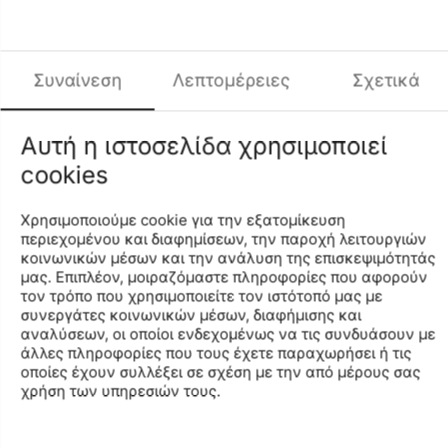
+
−
Προσθήκη στο Καλάθι
Προσθήκη στη Λίστα Αγαπημένων
Σύγκριση
Συναίνεση
Λεπτομέρειες
Σχετικά
Περιγραφή
Ανεβάστε τις επιδόσεις σας κάθε μέρα. Πάρτε ό, τι
Αυτή η ιστοσελίδα χρησιμοποιεί
καλύτερο μπορείτε από την εκδοχή του νέου Endorphin
Shift 3. Με πιο παχύ αφρό PWRRUN διαθέτει μια βαθύτερη
cookies
βάση ενδιάμεσης σόλας για να βυθιστείτε μέσα στο
παπούτσι. Αυτά τα δυο χαρακτηριστικά, που έχει το
Χρησιμοποιούμε cookie για την εξατομίκευση
παπούτσι, κάνουν το πρόγραμμα προπόνησής σας να
περιεχομένου και διαφημίσεων, την παροχή λειτουργιών
μοιάζει με διακοπές.
κοινωνικών μέσων και την ανάλυση της επισκεψιμότητάς
μας. Επιπλέον, μοιραζόμαστε πληροφορίες που αφορούν
ΠΙΟ ΕΛΑΦΡΥ, ΠΙΟ ΜΑΛΑΚΟ, ΠΙΟ ΓΡΗΓΟΡΟ.
τον τρόπο που χρησιμοποιείτε τον ιστότοπό μας με
συνεργάτες κοινωνικών μέσων, διαφήμισης και
Γνωρίστε την πιο μαλακή πλευρά της τεχνολογίας
αναλύσεων, οι οποίοι ενδεχομένως να τις συνδυάσουν με
SPEEDROLL καθώς στη νέα ανανεωμένη εκδοχή του έχει
άλλες πληροφορίες που τους έχετε παραχωρήσει ή τις
επιπλέον 2 μιλιμέτρ αφρού PWRRUN και εστιάστε στην
οποίες έχουν συλλέξει σε σχέση με την από μέρους σας
άνεση.
χρήση των υπηρεσιών τους.
ΜΕ ΕΠΙΦΑΝΕΙΑ ΓΙΑ ΔΥΝΑΤΕΣ ΕΜΦΑΝΙΣΕΙΣ.
Ανθεκτικό κι ελαφρύ πλέγμα στα παπούτσια με