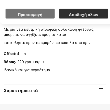
βελτιωμένο κλιπ φτέρνας για
Υποστήριξη, που είναι ελαφριά και δεν σας βαραίνει.
Προσαρμογή
Αποδοχή όλων
ΚΑΛΥΤΕΡΗ ΜΕΤΑΒΑΣΗ.
Με μια νέα κεντρική στροφική αυλάκωση φτέρνας,
μπορείτε να αγγίξετε προς τα κάτω
και κυλήστε προς τα εμπρός πιο εύκολα από πριν
Offset:
4mm
Βάρος
: 229 γραμμάρια
Iδανικό και για περπάτημα
Χαρακτηριστικά