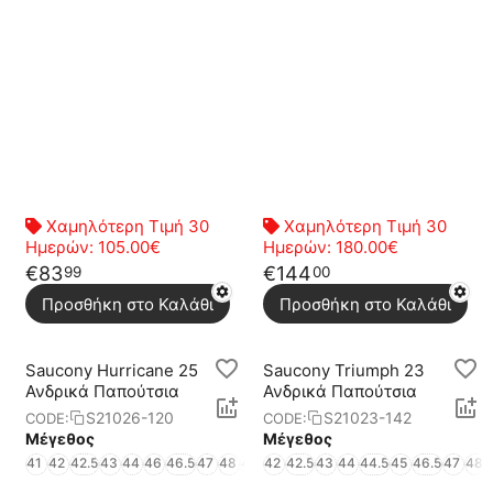
Χαμηλότερη Τιμή 30
Χαμηλότερη Τιμή 30
Ημερών:
105.00€
Ημερών:
180.00€
€
83
€
144
99
00
Προσθήκη στο Καλάθι
Προσθήκη στο Καλάθι
Saucony Hurricane 25
Saucony Triumph 23
Ανδρικά Παπούτσια
Ανδρικά Παπούτσια
S21026-120
S21023-142
CODE:
CODE:
Μέγεθος
Μέγεθος
41
42
42.5
43
44
46
46.5
47
48
49
50
42
42.5
43
44
44.5
45
46.5
47
48