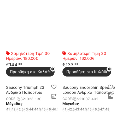
Χαμηλότερη Τιμή 30
Χαμηλότερη Τιμή 30
Ημερών:
180.00€
Ημερών:
162.00€
€
144
€
133
00
00
Προσθήκη στο Καλάθι
Προσθήκη στο Καλάθι
Saucony Triumph 23
Saucony Endorphin Speed 5
Ανδρικά Παπούτσια
London Ανδρικά Παπούτσια
S21023-130
S21007-402
CODE:
CODE:
Μέγεθος
Μέγεθος
41
42
42.5
43
44
44.5
45
46
46.5
47
41
48
42.5
49
50
43
44.5
45
46.5
47
48