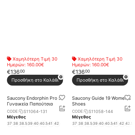
Χαμηλότερη Τιμή 30
Χαμηλότερη Τιμή 30
Ημερών:
160.00€
Ημερών:
160.00€
€
136
€
136
00
00
Προσθήκη στο Καλάθι
Προσθήκη στο Καλάθι
Saucony Endorphin Pro 5
Saucony Guide 19 Women's
Γυναικεία Παπούτσια
Shoes
S11064-131
S11058-144
CODE:
CODE:
Μέγεθος
Μέγεθος
37
38
38.5
39
40
40.5
41
42
37
38
38.5
39
40
40.5
41
42
42.5