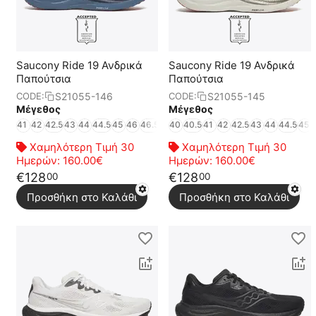
Saucony Ride 19 Ανδρικά
Saucony Ride 19 Ανδρικά
Παπούτσια
Παπούτσια
S21055-146
S21055-145
CODE:
CODE:
Μέγεθος
Μέγεθος
41
42
42.5
43
44
44.5
45
46
46.5
47
40
48
40.5
49
50
41
42
42.5
43
44
44.5
45
Χαμηλότερη Τιμή 30
Χαμηλότερη Τιμή 30
Ημερών:
160.00€
Ημερών:
160.00€
€
128
€
128
00
00
Προσθήκη στο Καλάθι
Προσθήκη στο Καλάθι