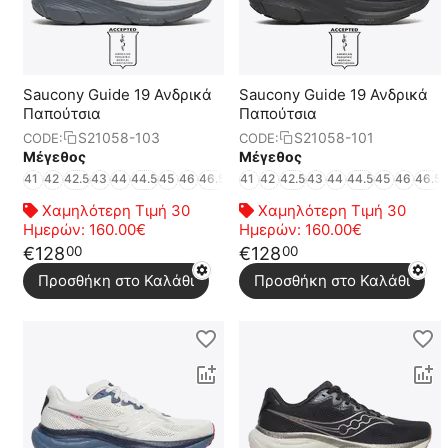
Saucony Guide 19 Ανδρικά
Saucony Guide 19 Ανδρικά
Παπούτσια
Παπούτσια
S21058-103
S21058-101
CODE:
CODE:
Μέγεθος
Μέγεθος
41
42
42.5
43
44
44.5
45
46
46.5
47
41
48
42
49
42.5
43
44
44.5
45
46
46.5
Χαμηλότερη Τιμή 30
Χαμηλότερη Τιμή 30
Ημερών:
160.00€
Ημερών:
160.00€
€
128
€
128
00
00
Προσθήκη στο Καλάθι
Προσθήκη στο Καλάθι