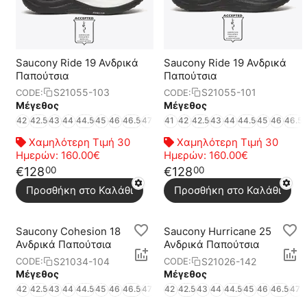
Saucony Ride 19 Ανδρικά
Saucony Ride 19 Ανδρικά
Παπούτσια
Παπούτσια
S21055-103
S21055-101
CODE:
CODE:
Μέγεθος
Μέγεθος
42
42.5
43
44
44.5
45
46
46.5
47
48
41
49
42
42.5
43
44
44.5
45
46
46.5
Χαμηλότερη Τιμή 30
Χαμηλότερη Τιμή 30
Ημερών:
160.00€
Ημερών:
160.00€
€
128
€
128
00
00
Προσθήκη στο Καλάθι
Προσθήκη στο Καλάθι
Saucony Cohesion 18
Saucony Hurricane 25
Ανδρικά Παπούτσια
Ανδρικά Παπούτσια
S21034-104
S21026-142
CODE:
CODE:
Μέγεθος
Μέγεθος
42
42.5
43
44
44.5
45
46
46.5
47
42
42.5
43
44
44.5
45
46
46.5
47