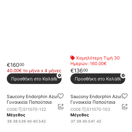
Χαμηλότερη Τιμή 30
Ημερών:
160.00€
€
160
00
€
136
00
40.00€ το μήνα x 4 μήνες
Προσθήκη στο Καλάθι
Προσθήκη στο Καλάθι
Saucony Endorphin Azura
Saucony Endorphin Azura
Γυναικεία Παπούτσια
Γυναικεία Παπούτσια
S11070-122
S11070-103
CODE:
CODE:
Μέγεθος
Μέγεθος
38
38.5
39
40
40.5
42
37
39
40.5
41
42