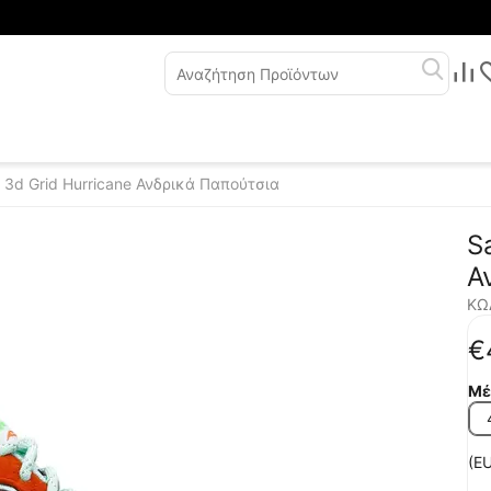
s 3d Grid Hurricane Ανδρικά Παπούτσια
S
Α
ΚΩ
€
Μέ
(EU