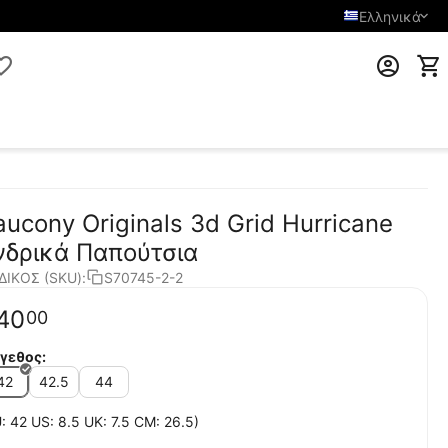
Ελληνικά
aucony Originals 3d Grid Hurricane
νδρικά Παπούτσια
ΔΙΚΟΣ (SKU):
S70745-2-2
40
00
γεθος:
42
42.5
44
: 42 US: 8.5 UK: 7.5 CM: 26.5)