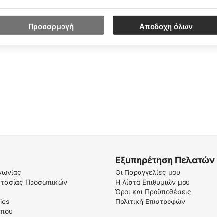
ογή που προσφέρει ripstop, τραχύ σουέντ, ανακλαστικές λεπτομέ
Προσαρμογή
Αποδοχή όλων
Εξυπηρέτηση Πελατών
νωνίας
Οι Παραγγελίες μου
στασίας Προσωπικών
Η Λίστα Επιθυμιών μου
Όροι και Προϋποθέσεις
ies
Πολιτική Επιστροφών
όπου