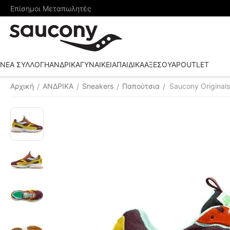
Επίσημοι Μεταπωλητές
ΝΕΑ ΣΥΛΛΟΓΗ
ΑΝΔΡΙΚΑ
ΓΥΝΑΙΚΕΙΑ
ΠΑΙΔΙΚΑ
ΑΞΕΣΟΥΑΡ
OUTLET
Αρχική
ΑΝΔΡΙΚΑ
Sneakers
Παπούτσια
Saucony Original
/
/
/
/