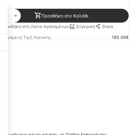
+
−
Προσθήκη στο Καλάθι
Share
Προσθήκη στη Λίστα Αγαπημένων
Σύγκριση
οτεινόμενη Τιμή Λιανικής
185.00€
Necessary Cookies
3
Functional Cookies
3
Performance Cookies
1
Targeting Cookies
3
 εξωγήινους και το σύμπαν, το Trailian ξεπερνά την