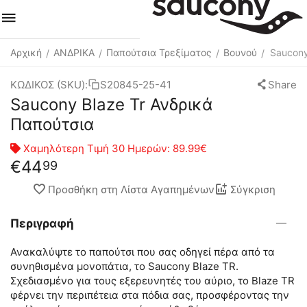
Αρχική
ΑΝΔΡΙΚΑ
Παπούτσια Τρεξίματος
Βουνού
Saucony
/
/
/
/
ΚΩΔΙΚΟΣ (SKU):
S20845-25-41
Share
Saucony Blaze Tr Ανδρικά
Παπούτσια
Χαμηλότερη Τιμή 30 Ημερών:
89.99€
€
44
99
Προσθήκη στη Λίστα Αγαπημένων
Σύγκριση
Περιγραφή
Ανακαλύψτε το παπούτσι που σας οδηγεί πέρα από τα
συνηθισμένα μονοπάτια, το Saucony Blaze TR.
Σχεδιασμένο για τους εξερευνητές του αύριο, το Blaze TR
φέρνει την περιπέτεια στα πόδια σας, προσφέροντας την