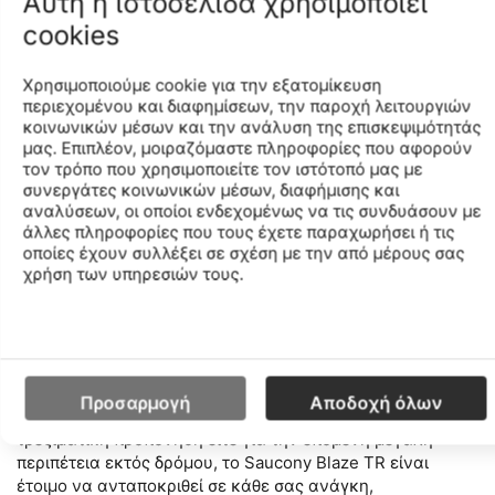
Αυτή η ιστοσελίδα χρησιμοποιεί
περιπετειώδη
ώρες με
δραστηριότητα
cookies
απόλυτη άνεση.
εκτός δρόμου.
Χρησιμοποιούμε cookie για την εξατομίκευση
περιεχομένου και διαφημίσεων, την παροχή λειτουργιών
Τεχνικές Προδιαγραφές
κοινωνικών μέσων και την ανάλυση της επισκεψιμότητάς
μας. Επιπλέον, μοιραζόμαστε πληροφορίες που αφορούν
τον τρόπο που χρησιμοποιείτε τον ιστότοπό μας με
Διαφορά
συνεργάτες κοινωνικών μέσων, διαφήμισης και
αναλύσεων, οι οποίοι ενδεχομένως να τις συνδυάσουν με
Κατηγορία
:
Ύψους
Βιωσιμότη
άλλες πληροφορίες που τους έχετε παραχωρήσει ή τις
Παπούτσια
Πτέρνας-
Το μοντέλο
οποίες έχουν συλλέξει σε σχέση με την από μέρους σας
ουδέτερου
Μεταταρσίου:
Βάρος
:
είναι vegan
χρήση των υπηρεσιών τους.
τρεξίματος
8mm (35.5mm
269g
περιέχει
για
στην πτέρνα /
ανακυκλωμ
μονοπάτια
27.5mm στο
υλικά
μετατάρσιο)
Προσαρμογή
Αποδοχή όλων
Είτε πρόκειται για την καθημερινή σας περιπατική ή
τρεξιματική προπόνηση είτε για την επόμενη μεγάλη
περιπέτεια εκτός δρόμου, το Saucony Blaze TR είναι
έτοιμο να ανταποκριθεί σε κάθε σας ανάγκη,