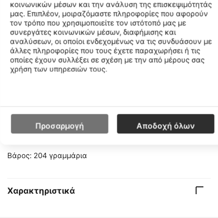
κοινωνικών μέσων και την ανάλυση της επισκεψιμότητάς
Προδιαγραφές
μας. Επιπλέον, μοιραζόμαστε πληροφορίες που αφορούν
τον τρόπο που χρησιμοποιείτε τον ιστότοπό μας με
Βιωσιμότητα: Αυτό το στυλ είναι οικολογικό δηλαδή
συνεργάτες κοινωνικών μέσων, διαφήμισης και
αφορά στο κίνημα των Βίγκαν (Χορτοφάγων) και
αναλύσεων, οι οποίοι ενδεχομένως να τις συνδυάσουν με
περιλαμβάνει ανακυκλωμένα υλικά
άλλες πληροφορίες που τους έχετε παραχωρήσει ή τις
οποίες έχουν συλλέξει σε σχέση με την από μέρους σας
Το μοντέλο αυτό είναι vegan. Δεν έχουν χρησιμοποιηθεί
χρήση των υπηρεσιών τους.
ζωικά προϊόντα για την κατασκευή του και δεν έχουν
γίνει δοκιμές σε ζώα. Περιλαμβάνει
ανακυκλωμένα υλικά.
Κατηγορία: Ουδέτερο/Κατάλληλο για Αγώνες
Προσαρμογή
Αποδοχή όλων
Διαφορά φτέρνας – δακτύλων 8 χιλιοστά (39,5/ 31,5
χιλιοστά για το μπροστινό πόδι)
Βάρος: 204 γραμμάρια
Χαρακτηριστικά