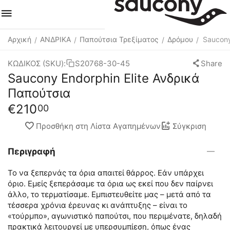
Αρχική
ΑΝΔΡΙΚΑ
Παπούτσια Τρεξίματος
Δρόμου
Saucony
/
/
/
/
ΚΩΔΙΚΟΣ (SKU):
S20768-30-45
Share
Saucony Endorphin Elite Ανδρικά
Παπούτσια
€
210
00
Προσθήκη στη Λίστα Αγαπημένων
Σύγκριση
Περιγραφή
Το να ξεπερνάς τα όρια απαιτεί θάρρος. Εάν υπάρχει
όριο. Εμείς ξεπεράσαμε τα όρια ως εκεί που δεν παίρνει
άλλο, το τερματίσαμε. Εμπιστευθείτε μας – μετά από τα
τέσσερα χρόνια έρευνας κι ανάπτυξης – είναι το
«τούρμπο», αγωνιστικό παπούτσι, που περιμένατε, δηλαδή
πρακτικά λειτουργεί με υπερσυμπίεση, όπως ένας