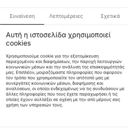
είναι όλα όσα θα μπορούσες να θελήσεις και ακόμα
περισσότερα.
Συναίνεση
Λεπτομέρειες
Σχετικά
Χαρακτηριστικά & Οφέλη:
• Κορυφαία απορρόφηση ιδρώτα και γρήγορο στέγνωμα
Αυτή η ιστοσελίδα χρησιμοποιεί
για να παραμένεις άνετος ακόμα και όταν η θερμοκρασία
cookies
ανεβαίνει
• Η διαπνοή είναι το κλειδί για την άνεση, και το νέο
Stopwatch σου επιτρέπει να κινείσαι ελεύθερα σε όλες τις
Χρησιμοποιούμε cookie για την εξατομίκευση
εποχές
περιεχομένου και διαφημίσεων, την παροχή λειτουργιών
• Το 100% ανακυκλωμένο πολυεστερικό κύριο υλικό
κοινωνικών μέσων και την ανάλυση της επισκεψιμότητάς
σημαίνει ότι δείχνεις υπέροχα κάνοντας μια καλύτερη
μας. Επιπλέον, μοιραζόμαστε πληροφορίες που αφορούν
τον τρόπο που χρησιμοποιείτε τον ιστότοπό μας με
επιλογή για τον πλανήτη
συνεργάτες κοινωνικών μέσων, διαφήμισης και
αναλύσεων, οι οποίοι ενδεχομένως να τις συνδυάσουν με
άλλες πληροφορίες που τους έχετε παραχωρήσει ή τις
οποίες έχουν συλλέξει σε σχέση με την από μέρους σας
Χαρακτηριστικά
χρήση των υπηρεσιών τους.
Διαθεσιμότητα Καταστημάτων