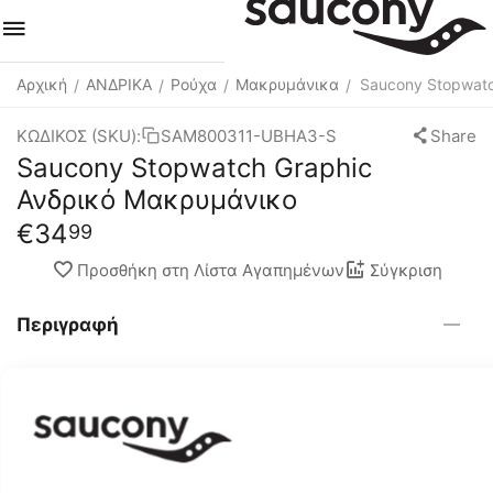
Αρχική
ΑΝΔΡΙΚΑ
Ρούχα
Μακρυμάνικα
Saucony Stopwat
/
/
/
/
ΚΩΔΙΚΟΣ (SKU):
SAM800311-UBHA3-S
Share
Saucony Stopwatch Graphic
Ανδρικό Μακρυμάνικο
€
34
99
Προσθήκη στη Λίστα Αγαπημένων
Σύγκριση
Περιγραφή
Εδώ για ένα βιώσιμο μέλλον.
Νιώσε τόσο φρέσκος όσο φαίνεσαι με το
επανασχεδιασμένο Stopwatch Graphic Long Sleeve. Το
κύριο υλικό είναι φτιαγμένο από 100% ανακυκλωμένο
πολυεστέρα και, με την υψηλότερη απόδοση στη σειρά,